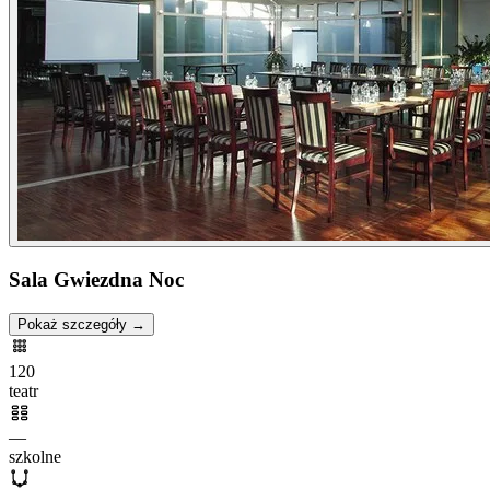
Sala Gwiezdna Noc
Pokaż szczegóły →
120
teatr
—
szkolne