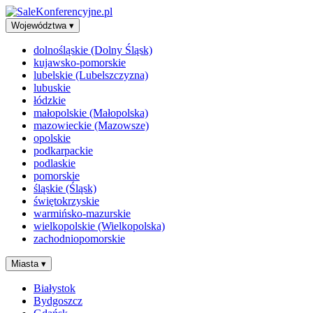
Województwa
▾
dolnośląskie (Dolny Śląsk)
kujawsko-pomorskie
lubelskie (Lubelszczyzna)
lubuskie
łódzkie
małopolskie (Małopolska)
mazowieckie (Mazowsze)
opolskie
podkarpackie
podlaskie
pomorskie
śląskie (Śląsk)
świętokrzyskie
warmińsko-mazurskie
wielkopolskie (Wielkopolska)
zachodniopomorskie
Miasta
▾
Białystok
Bydgoszcz