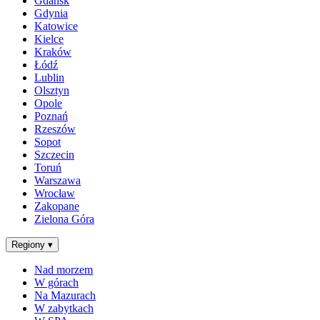
Gdańsk
Gdynia
Katowice
Kielce
Kraków
Łódź
Lublin
Olsztyn
Opole
Poznań
Rzeszów
Sopot
Szczecin
Toruń
Warszawa
Wrocław
Zakopane
Zielona Góra
Regiony
▾
Nad morzem
W górach
Na Mazurach
W zabytkach