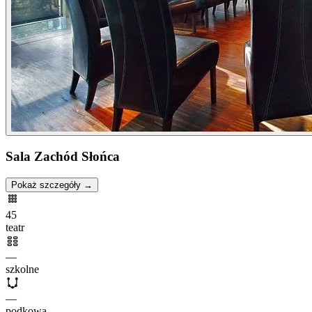
Sala Zachód Słońca
Pokaż szczegóły →
45
teatr
—
szkolne
—
podkowa