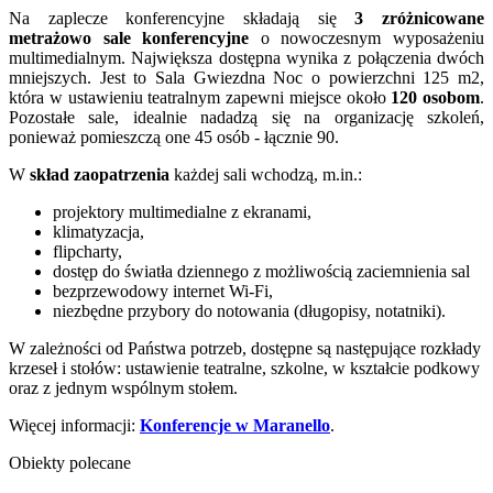
Na zaplecze konferencyjne składają się
3 zróżnicowane
metrażowo sale konferencyjne
o nowoczesnym wyposażeniu
multimedialnym. Największa dostępna wynika z połączenia dwóch
mniejszych. Jest to Sala Gwiezdna Noc o powierzchni 125 m2,
która w ustawieniu teatralnym zapewni miejsce około
120 osobom
.
Pozostałe sale, idealnie nadadzą się na organizację szkoleń,
ponieważ pomieszczą one 45 osób - łącznie 90.
W
skład zaopatrzenia
każdej sali wchodzą, m.in.:
projektory multimedialne z ekranami,
klimatyzacja,
flipcharty,
dostęp do światła dziennego z możliwością zaciemnienia sal
bezprzewodowy internet Wi-Fi,
niezbędne przybory do notowania (długopisy, notatniki).
W zależności od Państwa potrzeb, dostępne są następujące rozkłady
krzeseł i stołów: ustawienie teatralne, szkolne, w kształcie podkowy
oraz z jednym wspólnym stołem.
Więcej informacji:
Konferencje w Maranello
.
Obiekty polecane