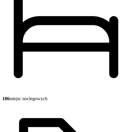
186
miejsc noclegowych