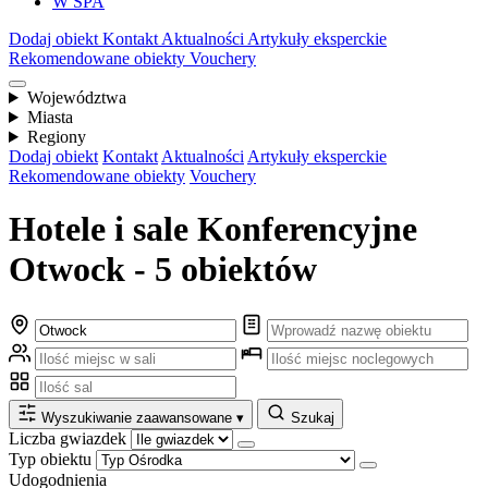
W SPA
Dodaj obiekt
Kontakt
Aktualności
Artykuły eksperckie
Rekomendowane obiekty
Vouchery
Województwa
Miasta
Regiony
Dodaj obiekt
Kontakt
Aktualności
Artykuły eksperckie
Rekomendowane obiekty
Vouchery
Hotele i sale Konferencyjne
Otwock - 5 obiektów
Wyszukiwanie zaawansowane
▾
Szukaj
Liczba gwiazdek
Typ obiektu
Udogodnienia