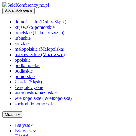
Województwa
▾
dolnośląskie (Dolny Śląsk)
kujawsko-pomorskie
lubelskie (Lubelszczyzna)
lubuskie
łódzkie
małopolskie (Małopolska)
mazowieckie (Mazowsze)
opolskie
podkarpackie
podlaskie
pomorskie
śląskie (Śląsk)
świętokrzyskie
warmińsko-mazurskie
wielkopolskie (Wielkopolska)
zachodniopomorskie
Miasta
▾
Białystok
Bydgoszcz