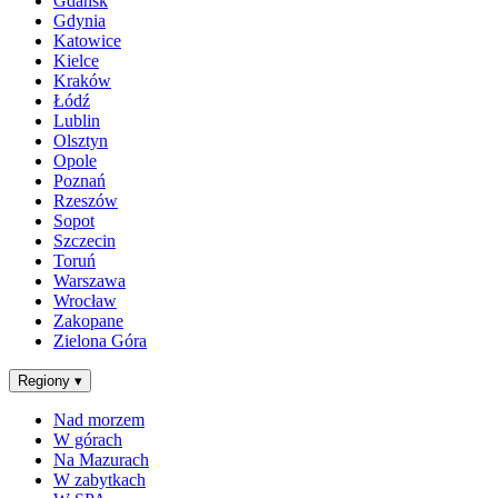
Gdańsk
Gdynia
Katowice
Kielce
Kraków
Łódź
Lublin
Olsztyn
Opole
Poznań
Rzeszów
Sopot
Szczecin
Toruń
Warszawa
Wrocław
Zakopane
Zielona Góra
Regiony
▾
Nad morzem
W górach
Na Mazurach
W zabytkach