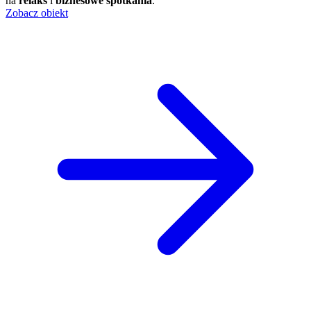
na
relaks
i
biznesowe spotkania
.
Zobacz obiekt