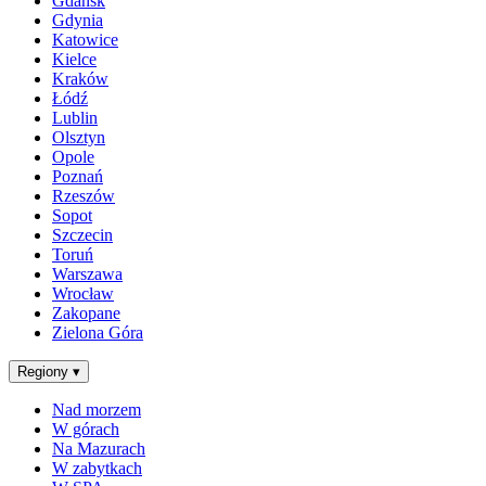
Gdańsk
Gdynia
Katowice
Kielce
Kraków
Łódź
Lublin
Olsztyn
Opole
Poznań
Rzeszów
Sopot
Szczecin
Toruń
Warszawa
Wrocław
Zakopane
Zielona Góra
Regiony
▾
Nad morzem
W górach
Na Mazurach
W zabytkach