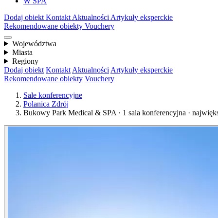
W SPA
Dodaj obiekt
Kontakt
Aktualności
Artykuły eksperckie
Rekomendowane obiekty
Vouchery
Województwa
Miasta
Regiony
Dodaj obiekt
Kontakt
Aktualności
Artykuły eksperckie
Rekomendowane obiekty
Vouchery
Sale konferencyjne
Polanica Zdrój
Bukowy Park Medical & SPA · 1 sala konferencyjna · najwięk