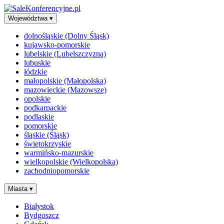
Województwa
▾
dolnośląskie (Dolny Śląsk)
kujawsko-pomorskie
lubelskie (Lubelszczyzna)
lubuskie
łódzkie
małopolskie (Małopolska)
mazowieckie (Mazowsze)
opolskie
podkarpackie
podlaskie
pomorskie
śląskie (Śląsk)
świętokrzyskie
warmińsko-mazurskie
wielkopolskie (Wielkopolska)
zachodniopomorskie
Miasta
▾
Białystok
Bydgoszcz