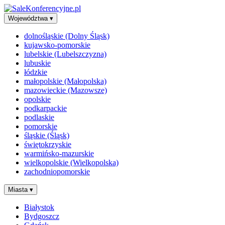
Województwa
▾
dolnośląskie (Dolny Śląsk)
kujawsko-pomorskie
lubelskie (Lubelszczyzna)
lubuskie
łódzkie
małopolskie (Małopolska)
mazowieckie (Mazowsze)
opolskie
podkarpackie
podlaskie
pomorskie
śląskie (Śląsk)
świętokrzyskie
warmińsko-mazurskie
wielkopolskie (Wielkopolska)
zachodniopomorskie
Miasta
▾
Białystok
Bydgoszcz