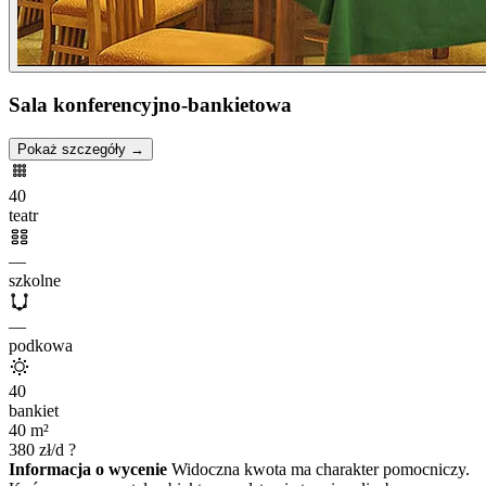
Sala konferencyjno-bankietowa
Pokaż szczegóły →
40
teatr
—
szkolne
—
podkowa
40
bankiet
40
m²
380
zł/d
?
Informacja o wycenie
Widoczna kwota ma charakter pomocniczy.