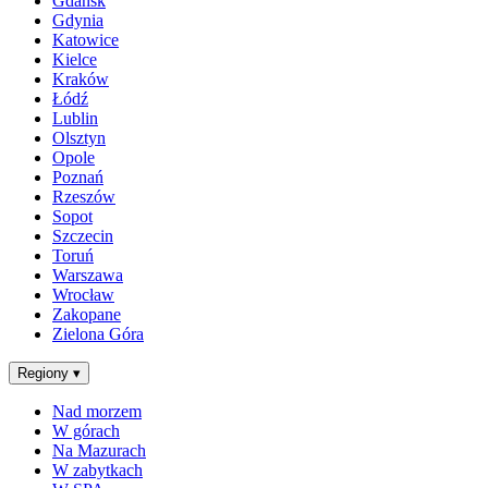
Gdańsk
Gdynia
Katowice
Kielce
Kraków
Łódź
Lublin
Olsztyn
Opole
Poznań
Rzeszów
Sopot
Szczecin
Toruń
Warszawa
Wrocław
Zakopane
Zielona Góra
Regiony
▾
Nad morzem
W górach
Na Mazurach
W zabytkach