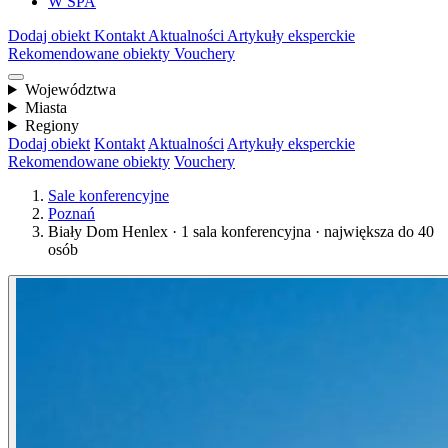
W SPA
Dodaj obiekt
Kontakt
Aktualności
Artykuły eksperckie
Rekomendowane obiekty
Vouchery
Województwa
Miasta
Regiony
Dodaj obiekt
Kontakt
Aktualności
Artykuły eksperckie
Rekomendowane obiekty
Vouchery
Sale konferencyjne
Poznań
Biały Dom Henlex · 1 sala konferencyjna · największa do 40
osób