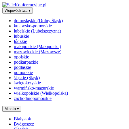
Województwa
▾
dolnośląskie (Dolny Śląsk)
kujawsko-pomorskie
lubelskie (Lubelszczyzna)
lubuskie
łódzkie
małopolskie (Małopolska)
mazowieckie (Mazowsze)
opolskie
podkarpackie
podlaskie
pomorskie
śląskie (Śląsk)
świętokrzyskie
warmińsko-mazurskie
wielkopolskie (Wielkopolska)
zachodniopomorskie
Miasta
▾
Białystok
Bydgoszcz