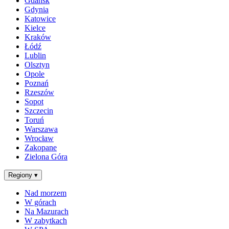
Gdańsk
Gdynia
Katowice
Kielce
Kraków
Łódź
Lublin
Olsztyn
Opole
Poznań
Rzeszów
Sopot
Szczecin
Toruń
Warszawa
Wrocław
Zakopane
Zielona Góra
Regiony
▾
Nad morzem
W górach
Na Mazurach
W zabytkach