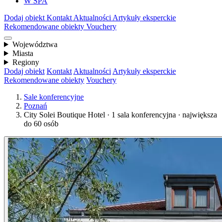
W SPA
Dodaj obiekt
Kontakt
Aktualności
Artykuły eksperckie
Rekomendowane obiekty
Vouchery
Województwa
Miasta
Regiony
Dodaj obiekt
Kontakt
Aktualności
Artykuły eksperckie
Rekomendowane obiekty
Vouchery
Sale konferencyjne
Poznań
City Solei Boutique Hotel · 1 sala konferencyjna · największa
do 60 osób