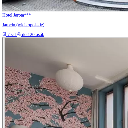
Hotel Jarota***
Jarocin (wielkopolskie)
7 sal
do 120 osób