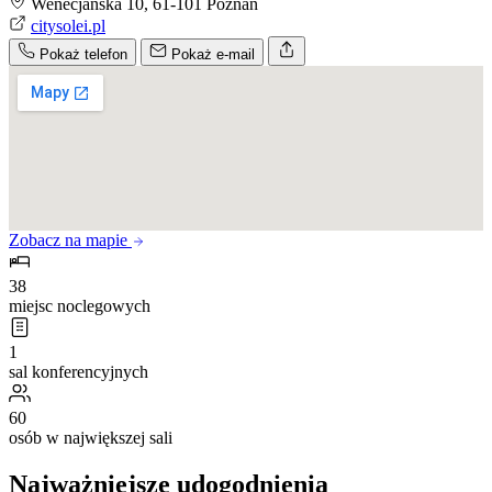
Wenecjańska 10, 61-101 Poznań
citysolei.pl
Pokaż telefon
Pokaż e-mail
Zobacz na mapie
38
miejsc noclegowych
1
sal konferencyjnych
60
osób w największej sali
Najważniejsze udogodnienia