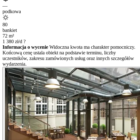
—
podkowa
80
bankiet
72
m²
1 380
zł/d
?
Informacja o wycenie
Widoczna kwota ma charakter pomocniczy.
Końcową cenę ustala obiekt na podstawie terminu, liczby
uczestników, zakresu zamówionych usług oraz innych szczegółów
wydarzenia.