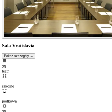
Sala Vratislavia
Pokaż szczegóły →
25
teatr
—
szkolne
—
podkowa
25