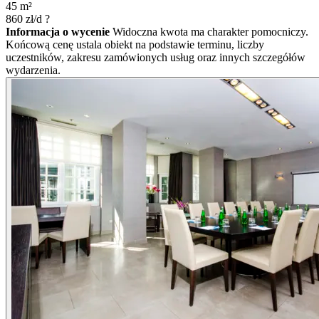
45
m²
860
zł/d
?
Informacja o wycenie
Widoczna kwota ma charakter pomocniczy.
Końcową cenę ustala obiekt na podstawie terminu, liczby
uczestników, zakresu zamówionych usług oraz innych szczegółów
wydarzenia.