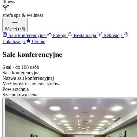
fitness
strefa spa & wellness
Więcej (+5)
Sale konferencyjne
Pokoje
Restauracja
Rekreacja
Lokalizacja
Opinie
Sale konferencyjne
6 sal · do 100 osób
Sala konferencyjna
Nazwa sali konferencyjnej
Możliwość ustawienia stołów
Powierzchnia
Szacunkowa cena