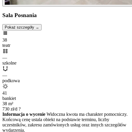
Sala Posnania
Pokaż szczegóły →
38
teatr
—
szkolne
—
podkowa
41
bankiet
38
m²
730
zł/d
?
Informacja o wycenie
Widoczna kwota ma charakter pomocniczy.
Końcową cenę ustala obiekt na podstawie terminu, liczby
uczestników, zakresu zamówionych usług oraz innych szczegółów
wydarzenia.