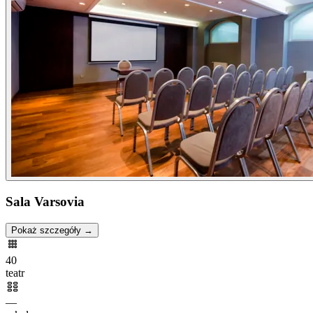
Sala Varsovia
Pokaż szczegóły →
40
teatr
—