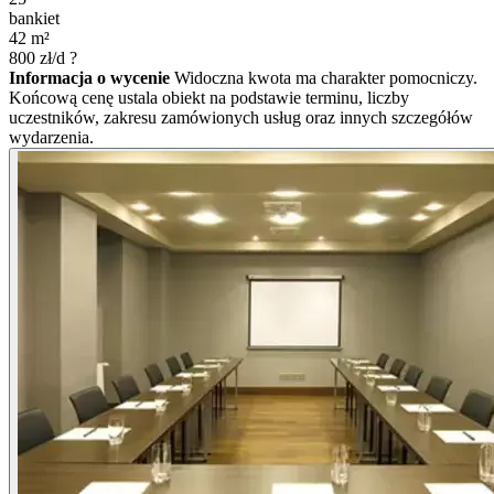
bankiet
42
m²
800
zł/d
?
Informacja o wycenie
Widoczna kwota ma charakter pomocniczy.
Końcową cenę ustala obiekt na podstawie terminu, liczby
uczestników, zakresu zamówionych usług oraz innych szczegółów
wydarzenia.