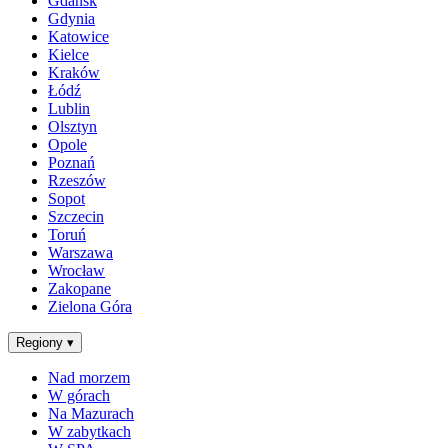
Gdańsk
Gdynia
Katowice
Kielce
Kraków
Łódź
Lublin
Olsztyn
Opole
Poznań
Rzeszów
Sopot
Szczecin
Toruń
Warszawa
Wrocław
Zakopane
Zielona Góra
Regiony
▾
Nad morzem
W górach
Na Mazurach
W zabytkach