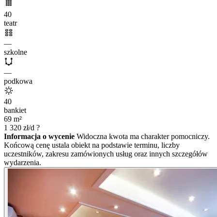
40
teatr
—
szkolne
—
podkowa
40
bankiet
69
m²
1 320
zł/d
?
Informacja o wycenie
Widoczna kwota ma charakter pomocniczy.
Końcową cenę ustala obiekt na podstawie terminu, liczby
uczestników, zakresu zamówionych usług oraz innych szczegółów
wydarzenia.