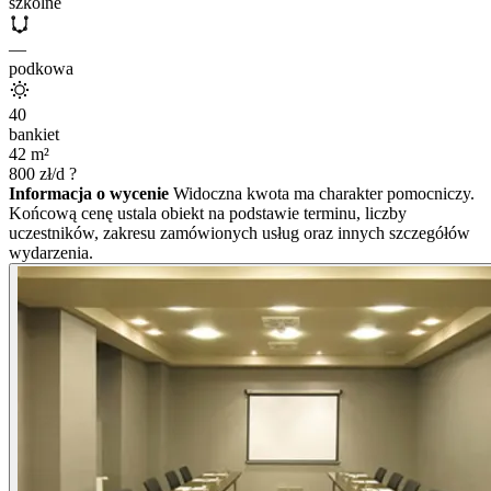
szkolne
—
podkowa
40
bankiet
42
m²
800
zł/d
?
Informacja o wycenie
Widoczna kwota ma charakter pomocniczy.
Końcową cenę ustala obiekt na podstawie terminu, liczby
uczestników, zakresu zamówionych usług oraz innych szczegółów
wydarzenia.