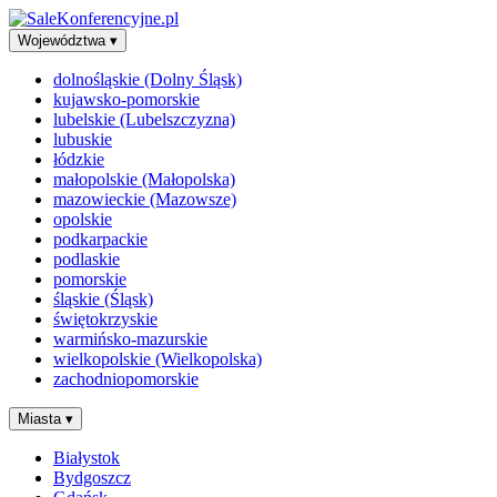
Województwa
▾
dolnośląskie (Dolny Śląsk)
kujawsko-pomorskie
lubelskie (Lubelszczyzna)
lubuskie
łódzkie
małopolskie (Małopolska)
mazowieckie (Mazowsze)
opolskie
podkarpackie
podlaskie
pomorskie
śląskie (Śląsk)
świętokrzyskie
warmińsko-mazurskie
wielkopolskie (Wielkopolska)
zachodniopomorskie
Miasta
▾
Białystok
Bydgoszcz