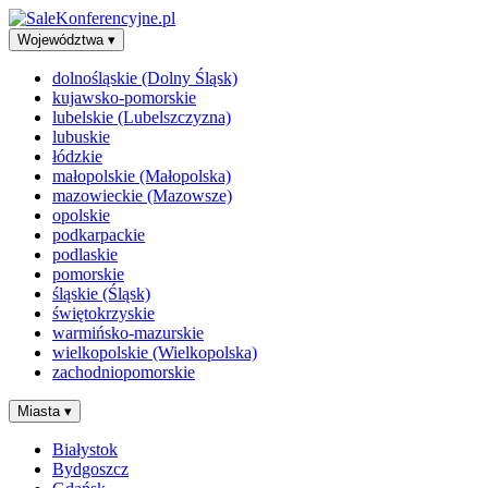
Województwa
▾
dolnośląskie (Dolny Śląsk)
kujawsko-pomorskie
lubelskie (Lubelszczyzna)
lubuskie
łódzkie
małopolskie (Małopolska)
mazowieckie (Mazowsze)
opolskie
podkarpackie
podlaskie
pomorskie
śląskie (Śląsk)
świętokrzyskie
warmińsko-mazurskie
wielkopolskie (Wielkopolska)
zachodniopomorskie
Miasta
▾
Białystok
Bydgoszcz