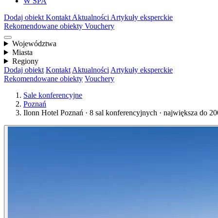
W SPA
Dodaj obiekt
Kontakt
Aktualności
Artykuły eksperckie
Rekomendowane obiekty
Vouchery
Województwa
Miasta
Regiony
Dodaj obiekt
Kontakt
Aktualności
Artykuły eksperckie
Rekomendowane obiekty
Vouchery
Sale konferencyjne
Poznań
Ilonn Hotel Poznań · 8 sal konferencyjnych · największa do 2