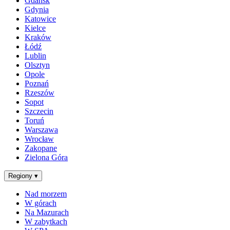
Gdańsk
Gdynia
Katowice
Kielce
Kraków
Łódź
Lublin
Olsztyn
Opole
Poznań
Rzeszów
Sopot
Szczecin
Toruń
Warszawa
Wrocław
Zakopane
Zielona Góra
Regiony
▾
Nad morzem
W górach
Na Mazurach
W zabytkach