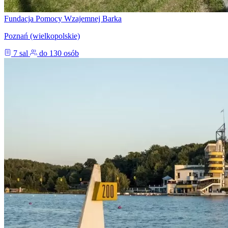
Fundacja Pomocy Wzajemnej Barka
Poznań (wielkopolskie)
7 sal
do 130 osób