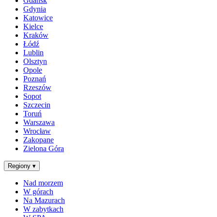
Gdańsk
Gdynia
Katowice
Kielce
Kraków
Łódź
Lublin
Olsztyn
Opole
Poznań
Rzeszów
Sopot
Szczecin
Toruń
Warszawa
Wrocław
Zakopane
Zielona Góra
Regiony
▾
Nad morzem
W górach
Na Mazurach
W zabytkach