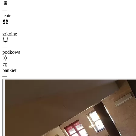
—
teatr
—
szkolne
—
podkowa
70
bankiet
—