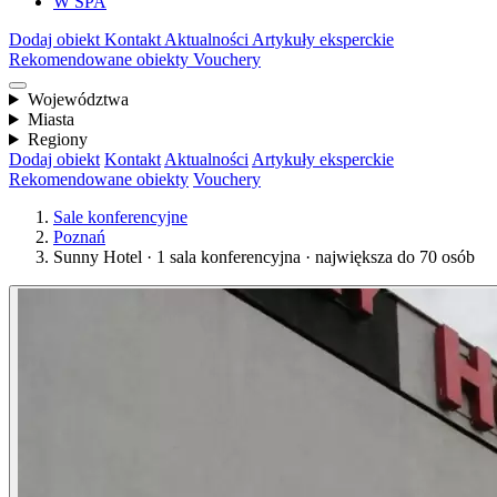
W SPA
Dodaj obiekt
Kontakt
Aktualności
Artykuły eksperckie
Rekomendowane obiekty
Vouchery
Województwa
Miasta
Regiony
Dodaj obiekt
Kontakt
Aktualności
Artykuły eksperckie
Rekomendowane obiekty
Vouchery
Sale konferencyjne
Poznań
Sunny Hotel · 1 sala konferencyjna · największa do 70 osób