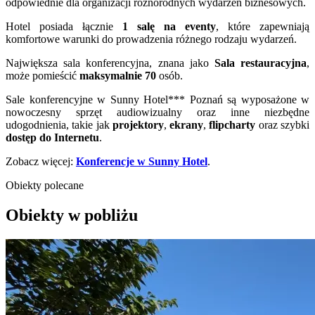
odpowiednie dla organizacji różnorodnych wydarzeń biznesowych.
Hotel posiada łącznie
1 salę na eventy
, które zapewniają
komfortowe warunki do prowadzenia różnego rodzaju wydarzeń.
Największa sala konferencyjna, znana jako
Sala restauracyjna
,
może pomieścić
maksymalnie 70
osób.
Sale konferencyjne w Sunny Hotel*** Poznań są wyposażone w
nowoczesny sprzęt audiowizualny oraz inne niezbędne
udogodnienia, takie jak
projektory
,
ekrany
,
flipcharty
oraz szybki
dostęp do Internetu
.
Zobacz więcej:
Konferencje w Sunny Hotel
.
Obiekty polecane
Obiekty w pobliżu