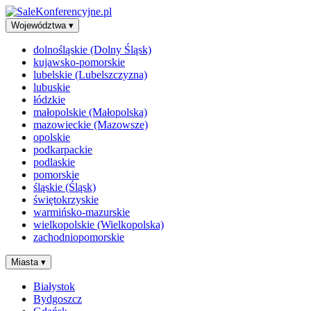
Województwa
▾
dolnośląskie (Dolny Śląsk)
kujawsko-pomorskie
lubelskie (Lubelszczyzna)
lubuskie
łódzkie
małopolskie (Małopolska)
mazowieckie (Mazowsze)
opolskie
podkarpackie
podlaskie
pomorskie
śląskie (Śląsk)
świętokrzyskie
warmińsko-mazurskie
wielkopolskie (Wielkopolska)
zachodniopomorskie
Miasta
▾
Białystok
Bydgoszcz