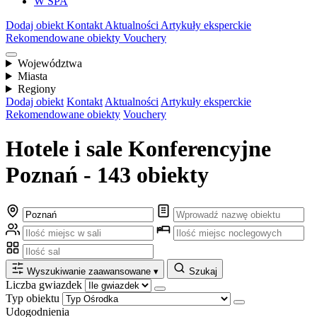
W SPA
Dodaj obiekt
Kontakt
Aktualności
Artykuły eksperckie
Rekomendowane obiekty
Vouchery
Województwa
Miasta
Regiony
Dodaj obiekt
Kontakt
Aktualności
Artykuły eksperckie
Rekomendowane obiekty
Vouchery
Hotele i sale Konferencyjne
Poznań - 143 obiekty
Wyszukiwanie zaawansowane
▾
Szukaj
Liczba gwiazdek
Typ obiektu
Udogodnienia