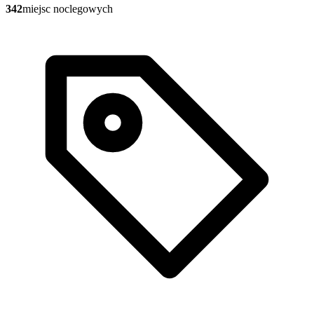
342
miejsc noclegowych