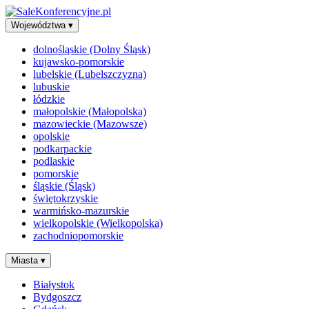
Województwa
▾
dolnośląskie (Dolny Śląsk)
kujawsko-pomorskie
lubelskie (Lubelszczyzna)
lubuskie
łódzkie
małopolskie (Małopolska)
mazowieckie (Mazowsze)
opolskie
podkarpackie
podlaskie
pomorskie
śląskie (Śląsk)
świętokrzyskie
warmińsko-mazurskie
wielkopolskie (Wielkopolska)
zachodniopomorskie
Miasta
▾
Białystok
Bydgoszcz