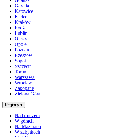
Gdańsk
Gdynia
Katowice
Kielce
Kraków
Łódź
Lublin
Olsztyn
Opole
Poznań
Rzeszów
Sopot
Szczecin
Toruń
Warszawa
Wrocław
Zakopane
Zielona Góra
Regiony
▾
Nad morzem
W górach
Na Mazurach
W zabytkach