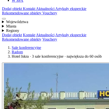
W SPA
Dodaj obiekt
Kontakt
Aktualności
Artykuły eksperckie
Rekomendowane obiekty
Vouchery
Województwa
Miasta
Regiony
Dodaj obiekt
Kontakt
Aktualności
Artykuły eksperckie
Rekomendowane obiekty
Vouchery
Sale konferencyjne
Radom
Hotel Iskra · 3 sale konferencyjne · największa do 60 osób