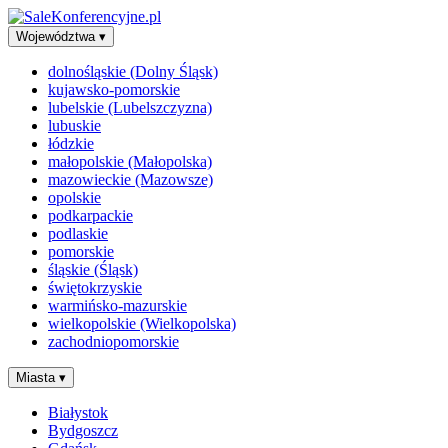
Województwa
▾
dolnośląskie (Dolny Śląsk)
kujawsko-pomorskie
lubelskie (Lubelszczyzna)
lubuskie
łódzkie
małopolskie (Małopolska)
mazowieckie (Mazowsze)
opolskie
podkarpackie
podlaskie
pomorskie
śląskie (Śląsk)
świętokrzyskie
warmińsko-mazurskie
wielkopolskie (Wielkopolska)
zachodniopomorskie
Miasta
▾
Białystok
Bydgoszcz