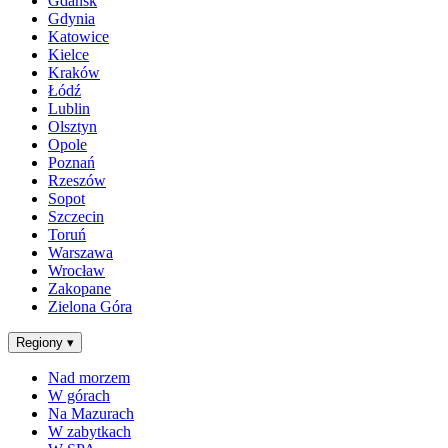
Gdańsk
Gdynia
Katowice
Kielce
Kraków
Łódź
Lublin
Olsztyn
Opole
Poznań
Rzeszów
Sopot
Szczecin
Toruń
Warszawa
Wrocław
Zakopane
Zielona Góra
Regiony
▾
Nad morzem
W górach
Na Mazurach
W zabytkach