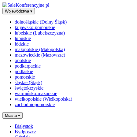
Województwa
▾
dolnośląskie (Dolny Śląsk)
kujawsko-pomorskie
lubelskie (Lubelszczyzna)
lubuskie
łódzkie
małopolskie (Małopolska)
mazowieckie (Mazowsze)
opolskie
podkarpackie
podlaskie
pomorskie
śląskie (Śląsk)
świętokrzyskie
warmińsko-mazurskie
wielkopolskie (Wielkopolska)
zachodniopomorskie
Miasta
▾
Białystok
Bydgoszcz