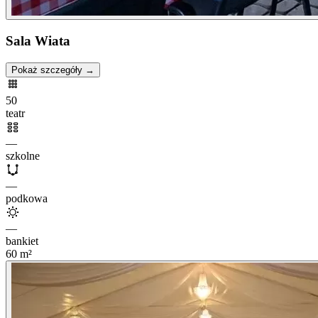
Sala Wiata
Pokaż szczegóły →
50
teatr
—
szkolne
—
podkowa
—
bankiet
60
m²