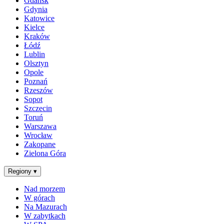
Gdańsk
Gdynia
Katowice
Kielce
Kraków
Łódź
Lublin
Olsztyn
Opole
Poznań
Rzeszów
Sopot
Szczecin
Toruń
Warszawa
Wrocław
Zakopane
Zielona Góra
Regiony
▾
Nad morzem
W górach
Na Mazurach
W zabytkach