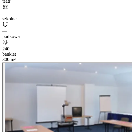
teatr
—
szkolne
—
podkowa
240
bankiet
300
m²