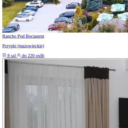
Rancho Pod Bocianem
Przypki (mazowieckie)
8 sal
do 220 osób