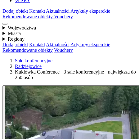
W SPA
Dodaj obiekt
Kontakt
Aktualności
Artykuły eksperckie
Rekomendowane obiekty
Vouchery
Województwa
Miasta
Regiony
Dodaj obiekt
Kontakt
Aktualności
Artykuły eksperckie
Rekomendowane obiekty
Vouchery
Sale konferencyjne
Radziejowice
Kuklówka Conference · 3 sale konferencyjne · największa do
250 osób