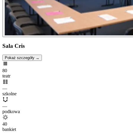
Sala Cris
Pokaż szczegóły →
80
teatr
—
szkolne
—
podkowa
40
bankiet