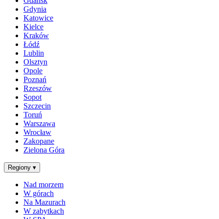
Gdańsk
Gdynia
Katowice
Kielce
Kraków
Łódź
Lublin
Olsztyn
Opole
Poznań
Rzeszów
Sopot
Szczecin
Toruń
Warszawa
Wrocław
Zakopane
Zielona Góra
Regiony
▾
Nad morzem
W górach
Na Mazurach
W zabytkach