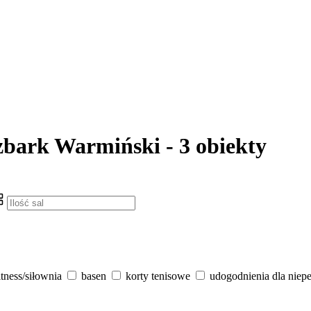
dzbark Warmiński - 3 obiekty
itness/siłownia
basen
korty tenisowe
udogodnienia dla niep