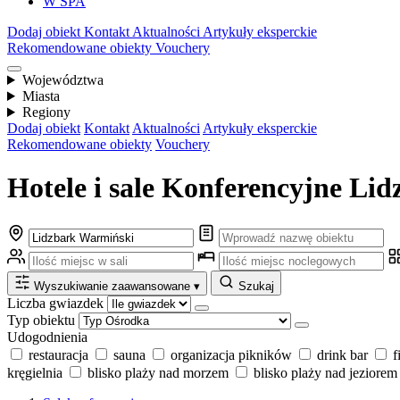
W SPA
Dodaj obiekt
Kontakt
Aktualności
Artykuły eksperckie
Rekomendowane obiekty
Vouchery
Województwa
Miasta
Regiony
Dodaj obiekt
Kontakt
Aktualności
Artykuły eksperckie
Rekomendowane obiekty
Vouchery
Hotele i sale Konferencyjne Li
Wyszukiwanie zaawansowane
▾
Szukaj
Liczba gwiazdek
Typ obiektu
Udogodnienia
restauracja
sauna
organizacja pikników
drink bar
f
kręgielnia
blisko plaży nad morzem
blisko plaży nad jeziorem