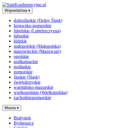
Województwa
▾
dolnośląskie (Dolny Śląsk)
kujawsko-pomorskie
lubelskie (Lubelszczyzna)
lubuskie
łódzkie
małopolskie (Małopolska)
mazowieckie (Mazowsze)
opolskie
podkarpackie
podlaskie
pomorskie
śląskie (Śląsk)
świętokrzyskie
warmińsko-mazurskie
wielkopolskie (Wielkopolska)
zachodniopomorskie
Miasta
▾
Białystok
Bydgoszcz