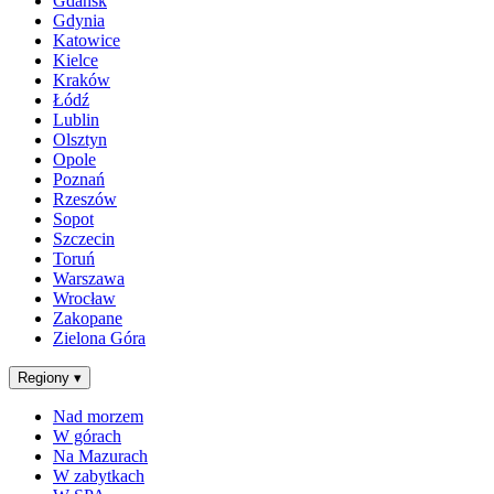
Gdańsk
Gdynia
Katowice
Kielce
Kraków
Łódź
Lublin
Olsztyn
Opole
Poznań
Rzeszów
Sopot
Szczecin
Toruń
Warszawa
Wrocław
Zakopane
Zielona Góra
Regiony
▾
Nad morzem
W górach
Na Mazurach
W zabytkach