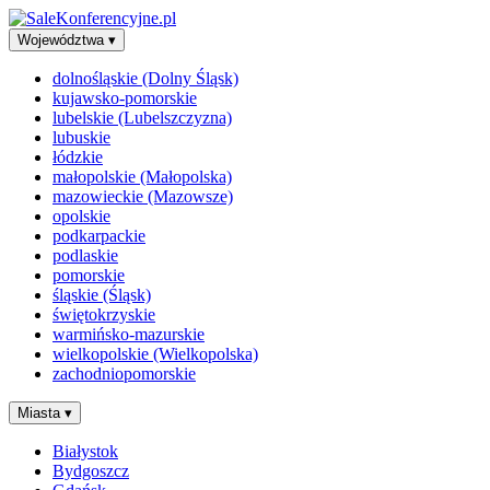
Województwa
▾
dolnośląskie (Dolny Śląsk)
kujawsko-pomorskie
lubelskie (Lubelszczyzna)
lubuskie
łódzkie
małopolskie (Małopolska)
mazowieckie (Mazowsze)
opolskie
podkarpackie
podlaskie
pomorskie
śląskie (Śląsk)
świętokrzyskie
warmińsko-mazurskie
wielkopolskie (Wielkopolska)
zachodniopomorskie
Miasta
▾
Białystok
Bydgoszcz