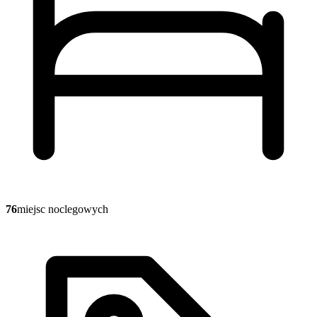
76
miejsc noclegowych