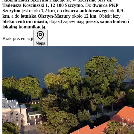
Tadeusza Kościuszki 1, 12-100 Szczytno
. Do
dworca PKP
Szczytno
jest około
1,2 km
, do
dworca autobusowego
ok.
0,9
km
, a do
lotniska Olsztyn-Mazury
około
12 km
. Obiekt leży
blisko centrum miasta
; dojazd zapewniają
pieszo, samochodem i
lokalną komunikacją
.
Brak prezentacji
Mapa