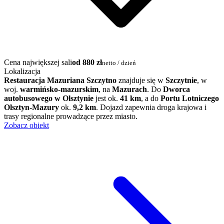
Cena największej sali
od 880 zł
netto / dzień
Lokalizacja
Restauracja Mazuriana Szczytno
znajduje się w
Szczytnie
, w
woj.
warmińsko-mazurskim
, na
Mazurach
. Do
Dworca
autobusowego w Olsztynie
jest ok.
41 km
, a do
Portu Lotniczego
Olsztyn-Mazury
ok.
9,2 km
. Dojazd zapewnia droga krajowa i
trasy regionalne prowadzące przez miasto.
Zobacz obiekt