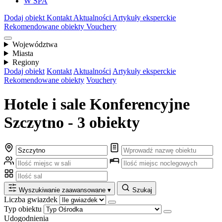
W SPA
Dodaj obiekt
Kontakt
Aktualności
Artykuły eksperckie
Rekomendowane obiekty
Vouchery
Województwa
Miasta
Regiony
Dodaj obiekt
Kontakt
Aktualności
Artykuły eksperckie
Rekomendowane obiekty
Vouchery
Hotele i sale Konferencyjne
Szczytno - 3 obiekty
Wyszukiwanie zaawansowane
▾
Szukaj
Liczba gwiazdek
Typ obiektu
Udogodnienia