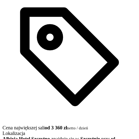
Cena największej sali
od 3 360 zł
netto / dzień
Lokalizacja
Albizja Hotel Szczytno
znajduje się w
Szczytnie
przy
ul.