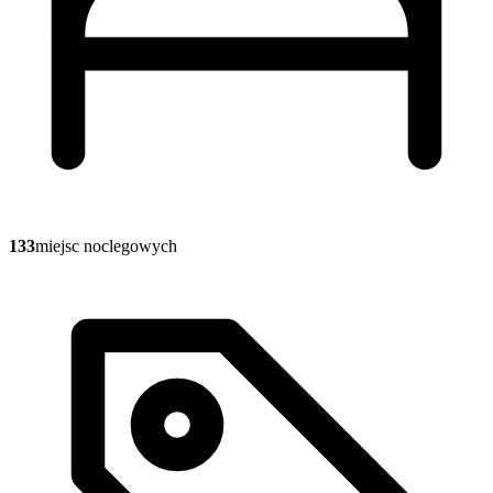
133
miejsc noclegowych