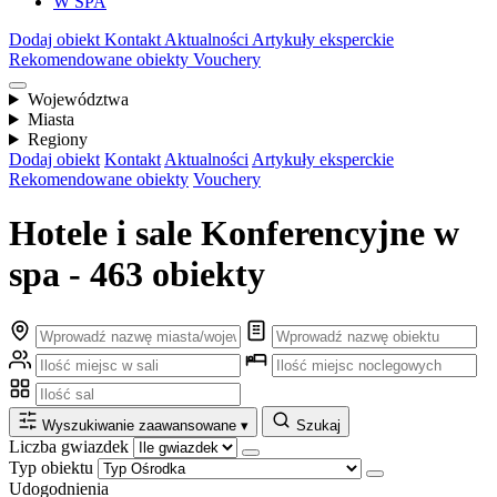
W SPA
Dodaj obiekt
Kontakt
Aktualności
Artykuły eksperckie
Rekomendowane obiekty
Vouchery
Województwa
Miasta
Regiony
Dodaj obiekt
Kontakt
Aktualności
Artykuły eksperckie
Rekomendowane obiekty
Vouchery
Hotele i sale Konferencyjne w
spa - 463 obiekty
Wyszukiwanie zaawansowane
▾
Szukaj
Liczba gwiazdek
Typ obiektu
Udogodnienia