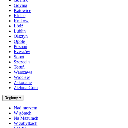
Gdańsk
Gdynia
Katowice
Kielce
Kraków
Łódź
Lublin
Olsztyn
Opole
Poznań
Rzeszów
Sopot
Szczecin
Toruń
Warszawa
Wrocław
Zakopane
Zielona Góra
Regiony
▾
Nad morzem
W górach
Na Mazurach
W zabytkach