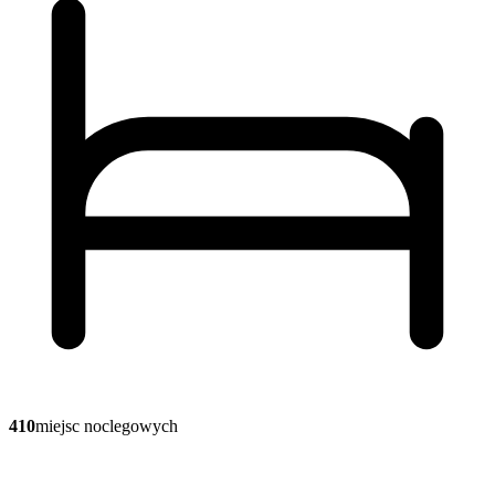
410
miejsc noclegowych