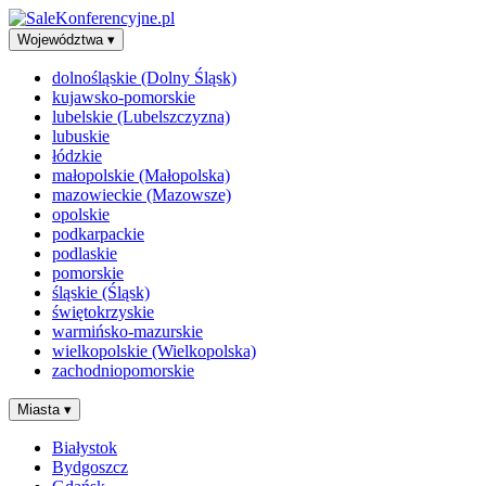
Województwa
▾
dolnośląskie (Dolny Śląsk)
kujawsko-pomorskie
lubelskie (Lubelszczyzna)
lubuskie
łódzkie
małopolskie (Małopolska)
mazowieckie (Mazowsze)
opolskie
podkarpackie
podlaskie
pomorskie
śląskie (Śląsk)
świętokrzyskie
warmińsko-mazurskie
wielkopolskie (Wielkopolska)
zachodniopomorskie
Miasta
▾
Białystok
Bydgoszcz