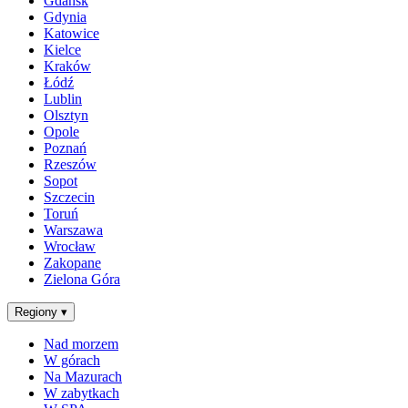
Gdańsk
Gdynia
Katowice
Kielce
Kraków
Łódź
Lublin
Olsztyn
Opole
Poznań
Rzeszów
Sopot
Szczecin
Toruń
Warszawa
Wrocław
Zakopane
Zielona Góra
Regiony
▾
Nad morzem
W górach
Na Mazurach
W zabytkach