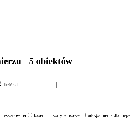
erzu - 5 obiektów
itness/siłownia
basen
korty tenisowe
udogodnienia dla niep