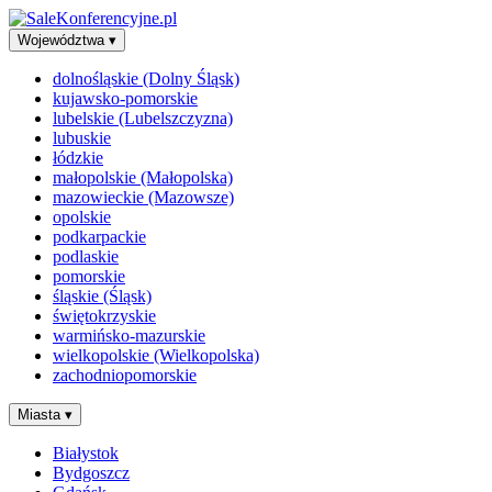
Województwa
▾
dolnośląskie (Dolny Śląsk)
kujawsko-pomorskie
lubelskie (Lubelszczyzna)
lubuskie
łódzkie
małopolskie (Małopolska)
mazowieckie (Mazowsze)
opolskie
podkarpackie
podlaskie
pomorskie
śląskie (Śląsk)
świętokrzyskie
warmińsko-mazurskie
wielkopolskie (Wielkopolska)
zachodniopomorskie
Miasta
▾
Białystok
Bydgoszcz