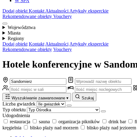
W SPA
Dodaj obiekt
Kontakt
Aktualności
Artykuły eksperckie
Rekomendowane obiekty
Vouchery
Województwa
Miasta
Regiony
Dodaj obiekt
Kontakt
Aktualności
Artykuły eksperckie
Rekomendowane obiekty
Vouchery
Hotele konferencyjne w Sandomi
Wyszukiwanie zaawansowane
▾
Szukaj
Liczba gwiazdek
Typ obiektu
Udogodnienia
restauracja
sauna
organizacja pikników
drink bar
f
kręgielnia
blisko plaży nad morzem
blisko plaży nad jeziorem