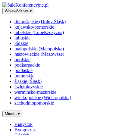
Województwa
▾
dolnośląskie (Dolny Śląsk)
kujawsko-pomorskie
lubelskie (Lubelszczyzna)
lubuskie
łódzkie
małopolskie (Małopolska)
mazowieckie (Mazowsze)
opolskie
podkarpackie
podlaskie
pomorskie
śląskie (Śląsk)
świętokrzyskie
warmińsko-mazurskie
wielkopolskie (Wielkopolska)
zachodniopomorskie
Miasta
▾
Białystok
Bydgoszcz