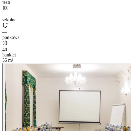
teatr
—
szkolne
—
podkowa
40
bankiet
55
m²