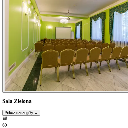
Sala Zielona
Pokaż szczegóły →
60