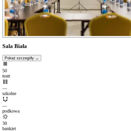
Sala Biała
Pokaż szczegóły →
50
teatr
—
szkolne
—
podkowa
30
bankiet