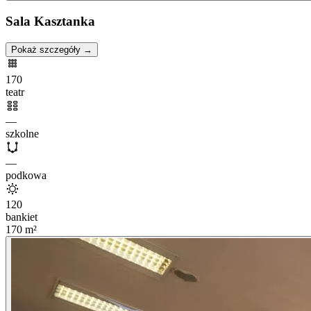
Sala Kasztanka
Pokaż szczegóły →
170
teatr
—
szkolne
—
podkowa
120
bankiet
170
m²