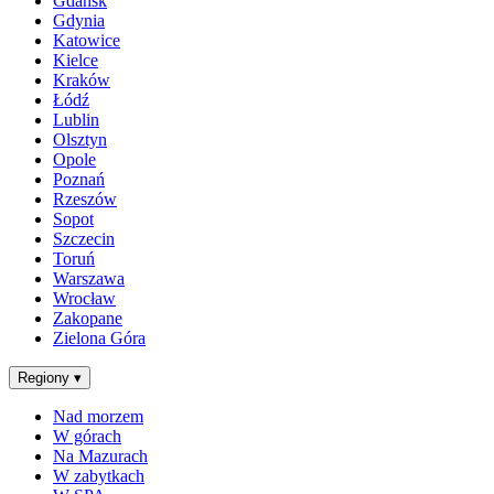
Gdańsk
Gdynia
Katowice
Kielce
Kraków
Łódź
Lublin
Olsztyn
Opole
Poznań
Rzeszów
Sopot
Szczecin
Toruń
Warszawa
Wrocław
Zakopane
Zielona Góra
Regiony
▾
Nad morzem
W górach
Na Mazurach
W zabytkach