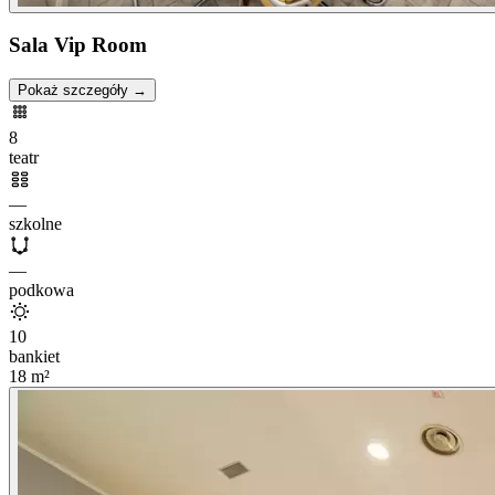
Sala Vip Room
Pokaż szczegóły →
8
teatr
—
szkolne
—
podkowa
10
bankiet
18
m²