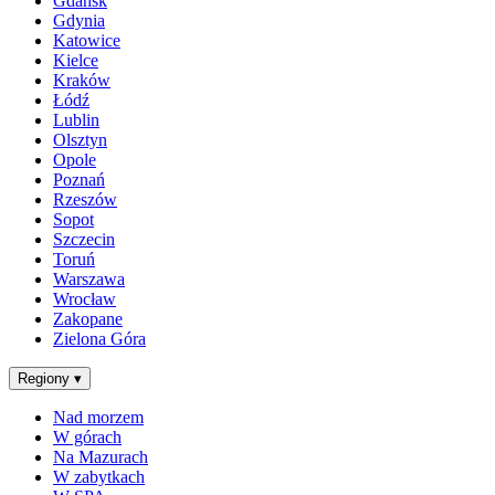
Gdańsk
Gdynia
Katowice
Kielce
Kraków
Łódź
Lublin
Olsztyn
Opole
Poznań
Rzeszów
Sopot
Szczecin
Toruń
Warszawa
Wrocław
Zakopane
Zielona Góra
Regiony
▾
Nad morzem
W górach
Na Mazurach
W zabytkach