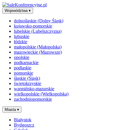
Województwa
▾
dolnośląskie (Dolny Śląsk)
kujawsko-pomorskie
lubelskie (Lubelszczyzna)
lubuskie
łódzkie
małopolskie (Małopolska)
mazowieckie (Mazowsze)
opolskie
podkarpackie
podlaskie
pomorskie
śląskie (Śląsk)
świętokrzyskie
warmińsko-mazurskie
wielkopolskie (Wielkopolska)
zachodniopomorskie
Miasta
▾
Białystok
Bydgoszcz