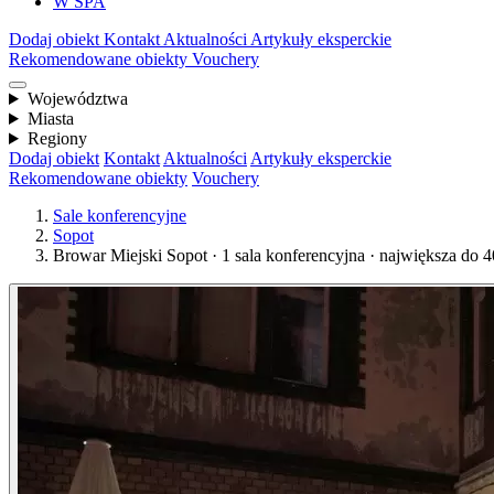
W SPA
Dodaj obiekt
Kontakt
Aktualności
Artykuły eksperckie
Rekomendowane obiekty
Vouchery
Województwa
Miasta
Regiony
Dodaj obiekt
Kontakt
Aktualności
Artykuły eksperckie
Rekomendowane obiekty
Vouchery
Sale konferencyjne
Sopot
Browar Miejski Sopot · 1 sala konferencyjna · największa do 