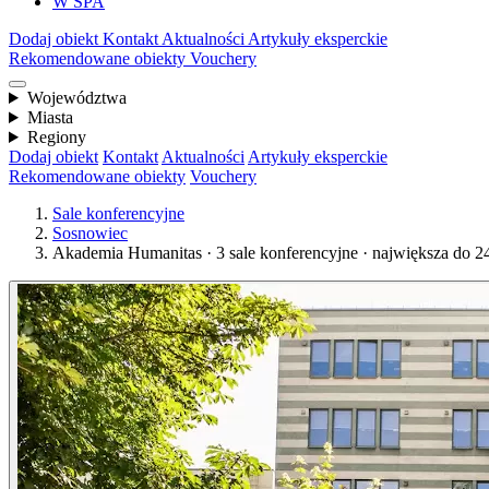
W SPA
Dodaj obiekt
Kontakt
Aktualności
Artykuły eksperckie
Rekomendowane obiekty
Vouchery
Województwa
Miasta
Regiony
Dodaj obiekt
Kontakt
Aktualności
Artykuły eksperckie
Rekomendowane obiekty
Vouchery
Sale konferencyjne
Sosnowiec
Akademia Humanitas · 3 sale konferencyjne · największa do 2