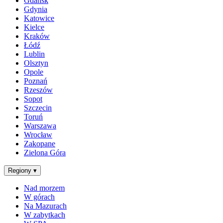
Gdańsk
Gdynia
Katowice
Kielce
Kraków
Łódź
Lublin
Olsztyn
Opole
Poznań
Rzeszów
Sopot
Szczecin
Toruń
Warszawa
Wrocław
Zakopane
Zielona Góra
Regiony
▾
Nad morzem
W górach
Na Mazurach
W zabytkach