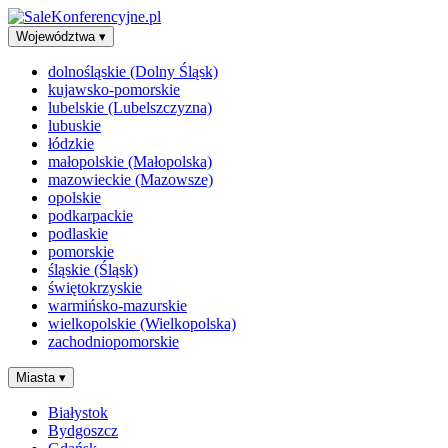
Województwa
▾
dolnośląskie (Dolny Śląsk)
kujawsko-pomorskie
lubelskie (Lubelszczyzna)
lubuskie
łódzkie
małopolskie (Małopolska)
mazowieckie (Mazowsze)
opolskie
podkarpackie
podlaskie
pomorskie
śląskie (Śląsk)
świętokrzyskie
warmińsko-mazurskie
wielkopolskie (Wielkopolska)
zachodniopomorskie
Miasta
▾
Białystok
Bydgoszcz