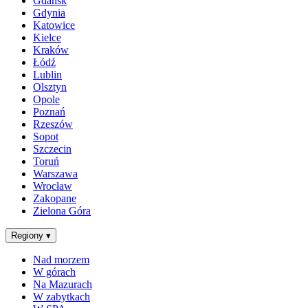
Gdańsk
Gdynia
Katowice
Kielce
Kraków
Łódź
Lublin
Olsztyn
Opole
Poznań
Rzeszów
Sopot
Szczecin
Toruń
Warszawa
Wrocław
Zakopane
Zielona Góra
Regiony
▾
Nad morzem
W górach
Na Mazurach
W zabytkach