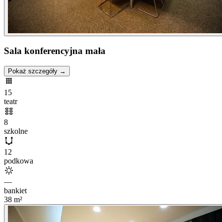
Sala konferencyjna mała
Pokaż szczegóły →
15
teatr
8
szkolne
12
podkowa
—
bankiet
38
m²