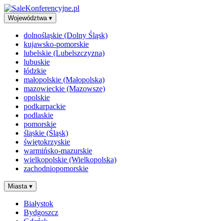
Województwa
▾
dolnośląskie (Dolny Śląsk)
kujawsko-pomorskie
lubelskie (Lubelszczyzna)
lubuskie
łódzkie
małopolskie (Małopolska)
mazowieckie (Mazowsze)
opolskie
podkarpackie
podlaskie
pomorskie
śląskie (Śląsk)
świętokrzyskie
warmińsko-mazurskie
wielkopolskie (Wielkopolska)
zachodniopomorskie
Miasta
▾
Białystok
Bydgoszcz