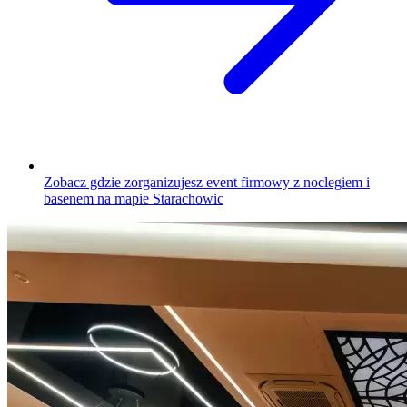
Zobacz gdzie zorganizujesz event firmowy z noclegiem i
basenem na mapie Starachowic