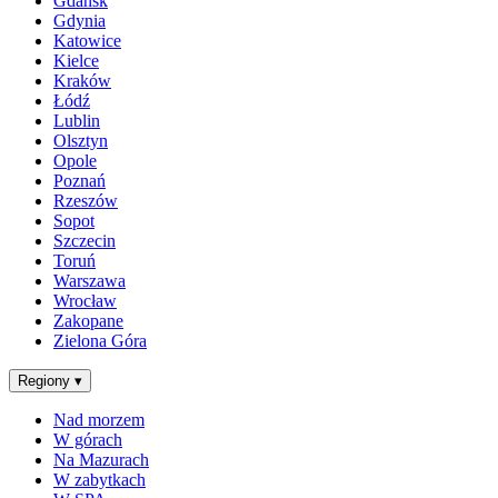
Gdańsk
Gdynia
Katowice
Kielce
Kraków
Łódź
Lublin
Olsztyn
Opole
Poznań
Rzeszów
Sopot
Szczecin
Toruń
Warszawa
Wrocław
Zakopane
Zielona Góra
Regiony
▾
Nad morzem
W górach
Na Mazurach
W zabytkach