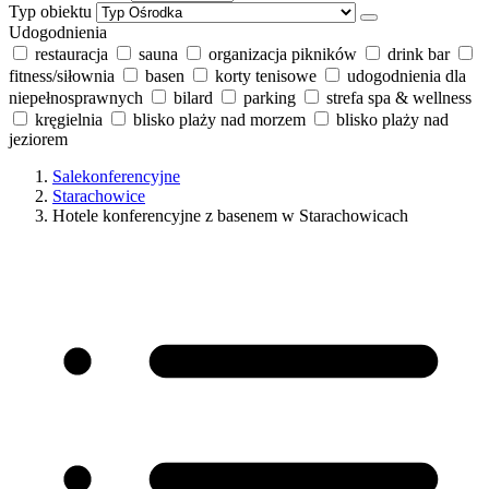
Typ obiektu
Udogodnienia
restauracja
sauna
organizacja pikników
drink bar
fitness/siłownia
basen
korty tenisowe
udogodnienia dla
niepełnosprawnych
bilard
parking
strefa spa & wellness
kręgielnia
blisko plaży nad morzem
blisko plaży nad
jeziorem
Salekonferencyjne
Starachowice
Hotele konferencyjne z basenem w Starachowicach