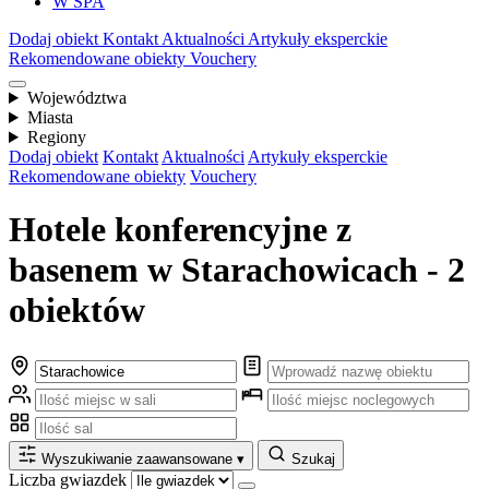
W SPA
Dodaj obiekt
Kontakt
Aktualności
Artykuły eksperckie
Rekomendowane obiekty
Vouchery
Województwa
Miasta
Regiony
Dodaj obiekt
Kontakt
Aktualności
Artykuły eksperckie
Rekomendowane obiekty
Vouchery
Hotele konferencyjne z
basenem w Starachowicach - 2
obiektów
Wyszukiwanie zaawansowane
▾
Szukaj
Liczba gwiazdek