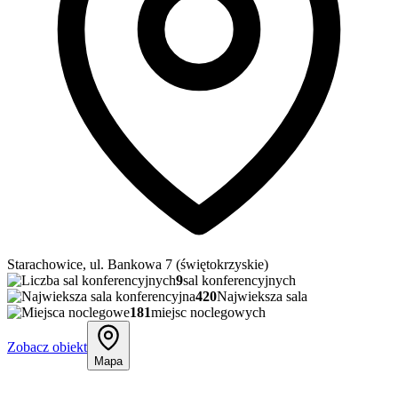
Starachowice, ul. Bankowa 7 (świętokrzyskie)
9
sal konferencyjnych
420
Najwieksza sala
181
miejsc noclegowych
Zobacz obiekt
Mapa