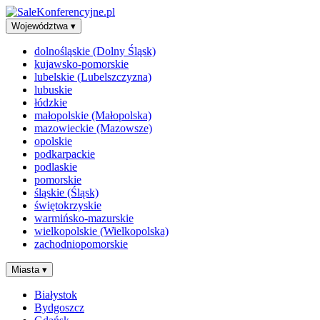
Województwa
▾
dolnośląskie (Dolny Śląsk)
kujawsko-pomorskie
lubelskie (Lubelszczyzna)
lubuskie
łódzkie
małopolskie (Małopolska)
mazowieckie (Mazowsze)
opolskie
podkarpackie
podlaskie
pomorskie
śląskie (Śląsk)
świętokrzyskie
warmińsko-mazurskie
wielkopolskie (Wielkopolska)
zachodniopomorskie
Miasta
▾
Białystok
Bydgoszcz