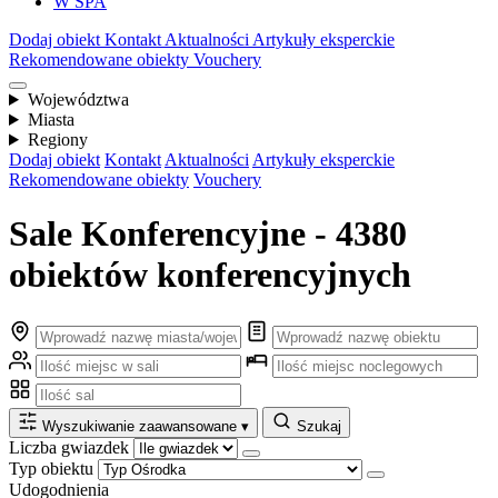
W SPA
Dodaj obiekt
Kontakt
Aktualności
Artykuły eksperckie
Rekomendowane obiekty
Vouchery
Województwa
Miasta
Regiony
Dodaj obiekt
Kontakt
Aktualności
Artykuły eksperckie
Rekomendowane obiekty
Vouchery
Sale Konferencyjne - 4380
obiektów konferencyjnych
Wyszukiwanie zaawansowane
▾
Szukaj
Liczba gwiazdek
Typ obiektu
Udogodnienia