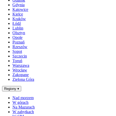
Gdańsk
Gdynia
Katowice
Kielce
Kraków
Łódź
Lublin
Olsztyn
Opole
Poznań
Rzeszów
Sopot
Szczecin
Toruń
Warszawa
Wrocław
Zakopane
Zielona Góra
Regiony
▾
Nad morzem
W górach
Na Mazurach
W zabytkach