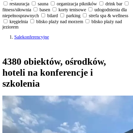
restauracja
sauna
organizacja pikników
drink bar
fitness/siłownia
basen
korty tenisowe
udogodnienia dla
niepełnosprawnych
bilard
parking
strefa spa & wellness
kręgielnia
blisko plaży nad morzem
blisko plaży nad
jeziorem
Salekonferencyjne
4380 obiektów, ośrodków,
hoteli na konferencje i
szkolenia