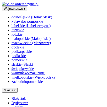
Województwa
▾
dolnośląskie (Dolny Śląsk)
kujawsko-pomorskie
lubelskie (Lubelszczyzna)
lubuskie
łódzkie
małopolskie (Małopolska)
mazowieckie (Mazowsze)
opolskie
podkarpackie
podlaskie
pomorskie
śląskie (Śląsk)
świętokrzyskie
warmińsko-mazurskie
wielkopolskie (Wielkopolska)
zachodniopomorskie
Miasta
▾
Białystok
Bydgoszcz