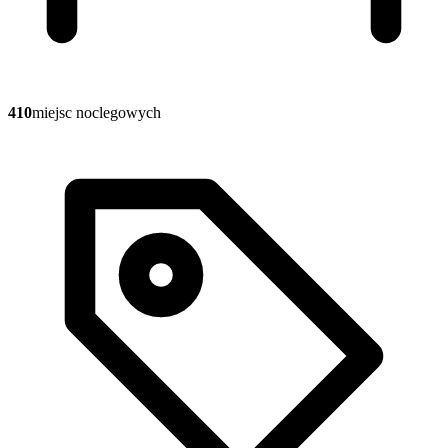
410
miejsc noclegowych