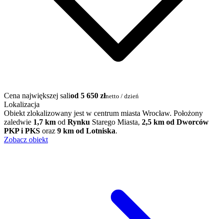
Cena największej sali
od 5 650 zł
netto / dzień
Lokalizacja
Obiekt zlokalizowany jest w centrum miasta Wrocław. Położony
zaledwie
1,7 km
od
Rynku
Starego Miasta,
2,5 km od Dworców
PKP i PKS
oraz
9 km od Lotniska
.
Zobacz obiekt