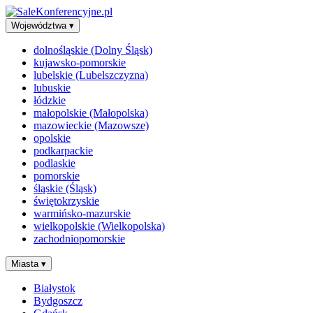
Województwa
▾
dolnośląskie (Dolny Śląsk)
kujawsko-pomorskie
lubelskie (Lubelszczyzna)
lubuskie
łódzkie
małopolskie (Małopolska)
mazowieckie (Mazowsze)
opolskie
podkarpackie
podlaskie
pomorskie
śląskie (Śląsk)
świętokrzyskie
warmińsko-mazurskie
wielkopolskie (Wielkopolska)
zachodniopomorskie
Miasta
▾
Białystok
Bydgoszcz