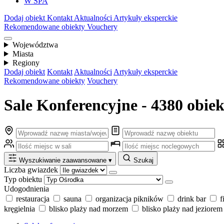
W SPA
Dodaj obiekt
Kontakt
Aktualności
Artykuły eksperckie
Rekomendowane obiekty
Vouchery
Województwa
Miasta
Regiony
Dodaj obiekt
Kontakt
Aktualności
Artykuły eksperckie
Rekomendowane obiekty
Vouchery
Sale Konferencyjne - 4380 obie
Wyszukiwanie zaawansowane
▾
Szukaj
Liczba gwiazdek
Typ obiektu
Udogodnienia
restauracja
sauna
organizacja pikników
drink bar
f
kręgielnia
blisko plaży nad morzem
blisko plaży nad jeziorem