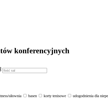
któw konferencyjnych
itness/siłownia
basen
korty tenisowe
udogodnienia dla niep