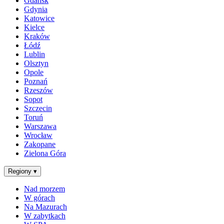
Gdańsk
Gdynia
Katowice
Kielce
Kraków
Łódź
Lublin
Olsztyn
Opole
Poznań
Rzeszów
Sopot
Szczecin
Toruń
Warszawa
Wrocław
Zakopane
Zielona Góra
Regiony
▾
Nad morzem
W górach
Na Mazurach
W zabytkach