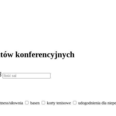
któw konferencyjnych
itness/siłownia
basen
korty tenisowe
udogodnienia dla niep