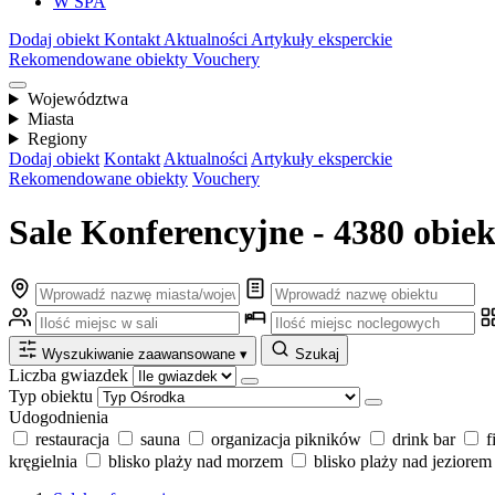
W SPA
Dodaj obiekt
Kontakt
Aktualności
Artykuły eksperckie
Rekomendowane obiekty
Vouchery
Województwa
Miasta
Regiony
Dodaj obiekt
Kontakt
Aktualności
Artykuły eksperckie
Rekomendowane obiekty
Vouchery
Sale Konferencyjne - 4380 obie
Wyszukiwanie zaawansowane
▾
Szukaj
Liczba gwiazdek
Typ obiektu
Udogodnienia
restauracja
sauna
organizacja pikników
drink bar
f
kręgielnia
blisko plaży nad morzem
blisko plaży nad jeziorem