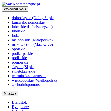
Województwa
▾
dolnośląskie (Dolny Śląsk)
kujawsko-pomorskie
lubelskie (Lubelszczyzna)
lubuskie
łódzkie
małopolskie (Małopolska)
mazowieckie (Mazowsze)
opolskie
podkarpackie
podlaskie
pomorskie
śląskie (Śląsk)
świętokrzyskie
warmińsko-mazurskie
wielkopolskie (Wielkopolska)
zachodniopomorskie
Miasta
▾
Białystok
Bydgoszcz