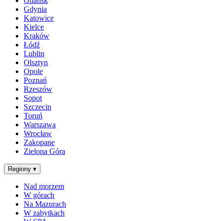
Gdańsk
Gdynia
Katowice
Kielce
Kraków
Łódź
Lublin
Olsztyn
Opole
Poznań
Rzeszów
Sopot
Szczecin
Toruń
Warszawa
Wrocław
Zakopane
Zielona Góra
Regiony
▾
Nad morzem
W górach
Na Mazurach
W zabytkach