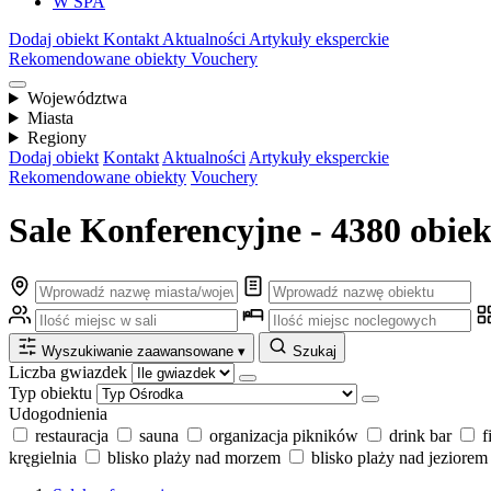
W SPA
Dodaj obiekt
Kontakt
Aktualności
Artykuły eksperckie
Rekomendowane obiekty
Vouchery
Województwa
Miasta
Regiony
Dodaj obiekt
Kontakt
Aktualności
Artykuły eksperckie
Rekomendowane obiekty
Vouchery
Sale Konferencyjne - 4380 obie
Wyszukiwanie zaawansowane
▾
Szukaj
Liczba gwiazdek
Typ obiektu
Udogodnienia
restauracja
sauna
organizacja pikników
drink bar
f
kręgielnia
blisko plaży nad morzem
blisko plaży nad jeziorem