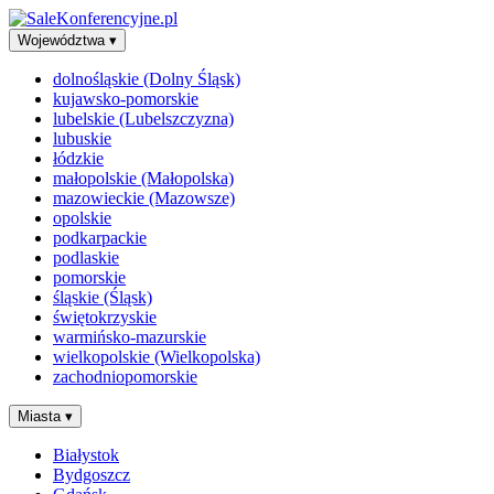
Województwa
▾
dolnośląskie (Dolny Śląsk)
kujawsko-pomorskie
lubelskie (Lubelszczyzna)
lubuskie
łódzkie
małopolskie (Małopolska)
mazowieckie (Mazowsze)
opolskie
podkarpackie
podlaskie
pomorskie
śląskie (Śląsk)
świętokrzyskie
warmińsko-mazurskie
wielkopolskie (Wielkopolska)
zachodniopomorskie
Miasta
▾
Białystok
Bydgoszcz