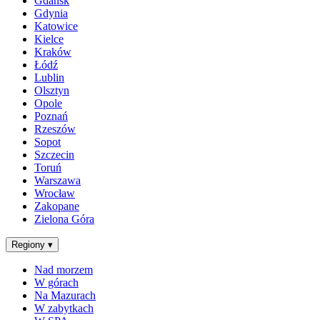
Gdańsk
Gdynia
Katowice
Kielce
Kraków
Łódź
Lublin
Olsztyn
Opole
Poznań
Rzeszów
Sopot
Szczecin
Toruń
Warszawa
Wrocław
Zakopane
Zielona Góra
Regiony
▾
Nad morzem
W górach
Na Mazurach
W zabytkach