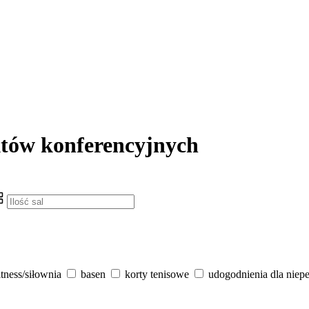
któw konferencyjnych
itness/siłownia
basen
korty tenisowe
udogodnienia dla niep