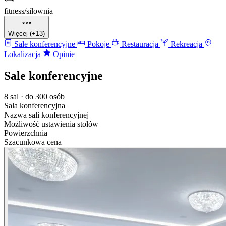
fitness/siłownia
Więcej (+13)
Sale konferencyjne
Pokoje
Restauracja
Rekreacja
Lokalizacja
Opinie
Sale konferencyjne
8 sal · do 300 osób
Sala konferencyjna
Nazwa sali konferencyjnej
Możliwość ustawienia stołów
Powierzchnia
Szacunkowa cena