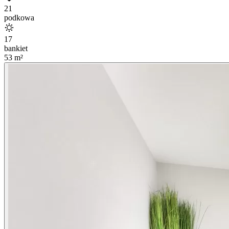
21
podkowa
17
bankiet
53
m²