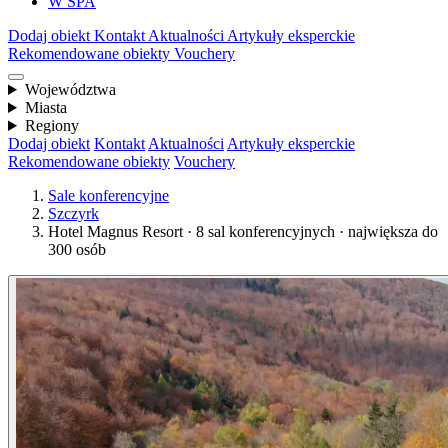
W SPA
Dodaj obiekt
Kontakt
Aktualności
Artykuły eksperckie
Rekomendowane obiekty
Vouchery
Województwa
Miasta
Regiony
Dodaj obiekt
Kontakt
Aktualności
Artykuły eksperckie
Rekomendowane obiekty
Vouchery
Sale konferencyjne
Szczyrk
Hotel Magnus Resort · 8 sal konferencyjnych · największa do
300 osób