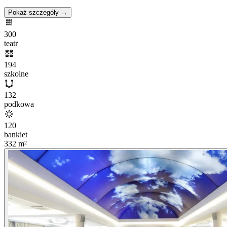
Pokaż szczegóły →
300
teatr
194
szkolne
132
podkowa
120
bankiet
332
m²