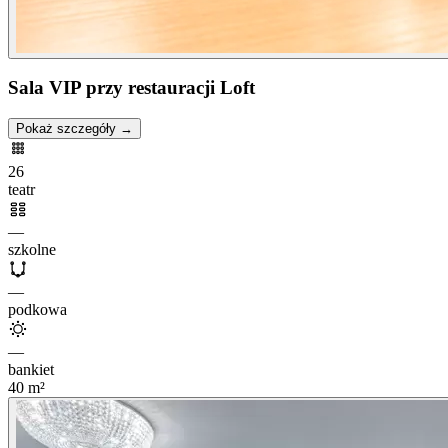
Sala VIP przy restauracji Loft
Pokaż szczegóły →
26
teatr
—
szkolne
—
podkowa
—
bankiet
40
m²