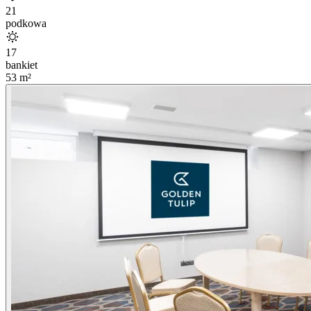
21
podkowa
17
bankiet
53
m²