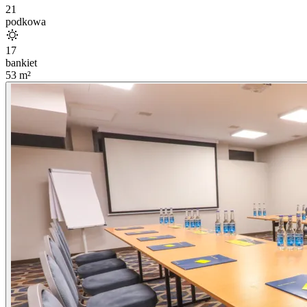
21
podkowa
17
bankiet
53
m²