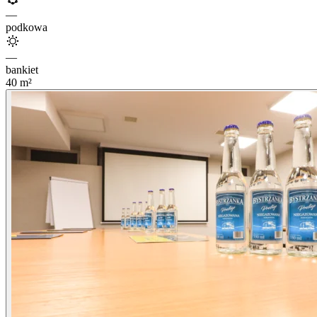
—
podkowa
—
bankiet
40
m²