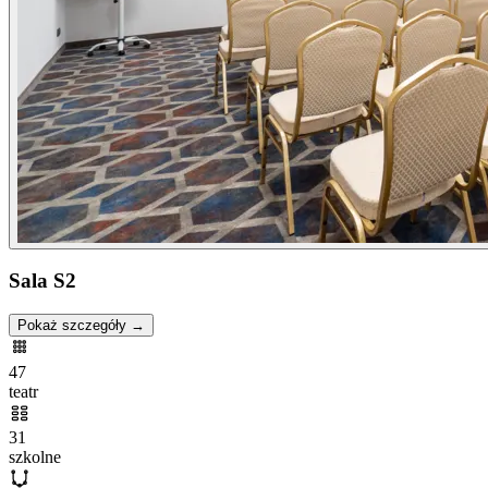
Sala S2
Pokaż szczegóły →
47
teatr
31
szkolne