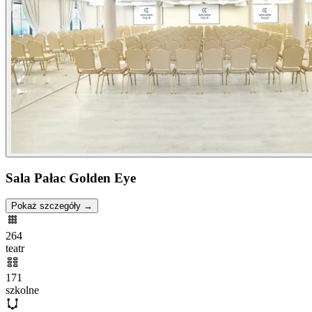
Sala Pałac Golden Eye
Pokaż szczegóły →
264
teatr
171
szkolne