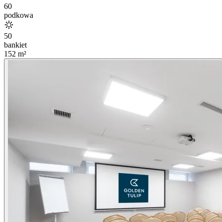
60
podkowa
50
bankiet
152
m²