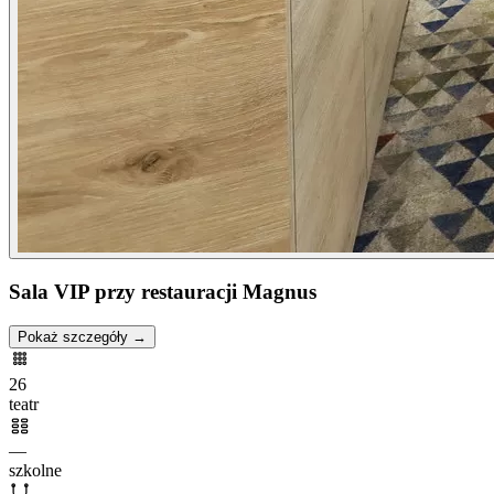
Sala VIP przy restauracji Magnus
Pokaż szczegóły →
26
teatr
—
szkolne