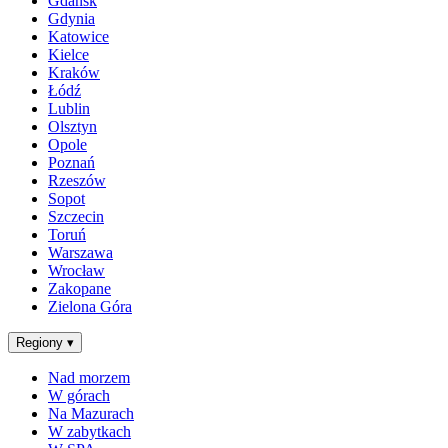
Gdańsk
Gdynia
Katowice
Kielce
Kraków
Łódź
Lublin
Olsztyn
Opole
Poznań
Rzeszów
Sopot
Szczecin
Toruń
Warszawa
Wrocław
Zakopane
Zielona Góra
Regiony
▾
Nad morzem
W górach
Na Mazurach
W zabytkach