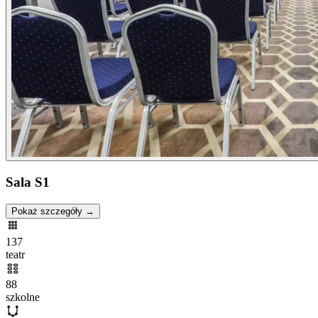
Sala S1
Pokaż szczegóły →
137
teatr
88
szkolne