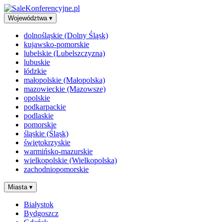
Województwa
▾
dolnośląskie (Dolny Śląsk)
kujawsko-pomorskie
lubelskie (Lubelszczyzna)
lubuskie
łódzkie
małopolskie (Małopolska)
mazowieckie (Mazowsze)
opolskie
podkarpackie
podlaskie
pomorskie
śląskie (Śląsk)
świętokrzyskie
warmińsko-mazurskie
wielkopolskie (Wielkopolska)
zachodniopomorskie
Miasta
▾
Białystok
Bydgoszcz