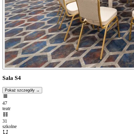
Sala S4
Pokaż szczegóły →
47
teatr
31
szkolne