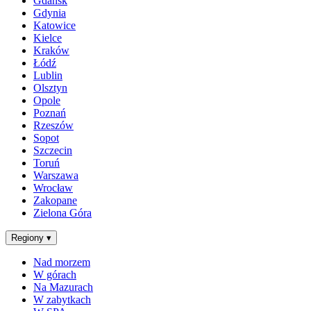
Gdańsk
Gdynia
Katowice
Kielce
Kraków
Łódź
Lublin
Olsztyn
Opole
Poznań
Rzeszów
Sopot
Szczecin
Toruń
Warszawa
Wrocław
Zakopane
Zielona Góra
Regiony
▾
Nad morzem
W górach
Na Mazurach
W zabytkach