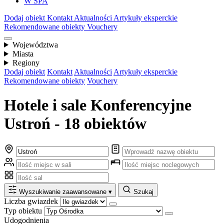
W SPA
Dodaj obiekt
Kontakt
Aktualności
Artykuły eksperckie
Rekomendowane obiekty
Vouchery
Województwa
Miasta
Regiony
Dodaj obiekt
Kontakt
Aktualności
Artykuły eksperckie
Rekomendowane obiekty
Vouchery
Hotele i sale Konferencyjne
Ustroń - 18 obiektów
Wyszukiwanie zaawansowane
▾
Szukaj
Liczba gwiazdek
Typ obiektu
Udogodnienia