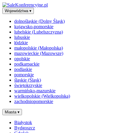
Województwa
▾
dolnośląskie (Dolny Śląsk)
kujawsko-pomorskie
lubelskie (Lubelszczyzna)
lubuskie
łódzkie
małopolskie (Małopolska)
mazowieckie (Mazowsze)
opolskie
podkarpackie
podlaskie
pomorskie
śląskie (Śląsk)
świętokrzyskie
warmińsko-mazurskie
wielkopolskie (Wielkopolska)
zachodniopomorskie
Miasta
▾
Białystok
Bydgoszcz