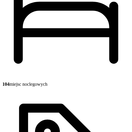
104
miejsc noclegowych