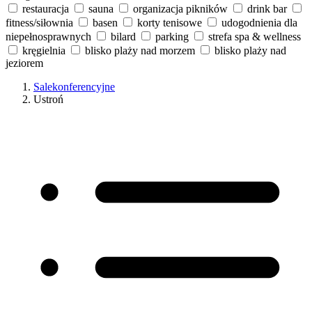
restauracja
sauna
organizacja pikników
drink bar
fitness/siłownia
basen
korty tenisowe
udogodnienia dla
niepełnosprawnych
bilard
parking
strefa spa & wellness
kręgielnia
blisko plaży nad morzem
blisko plaży nad
jeziorem
Salekonferencyjne
Ustroń