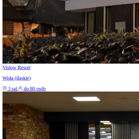
Vislow Resort
Wisła (śląskie)
3 sal
do 80 osób