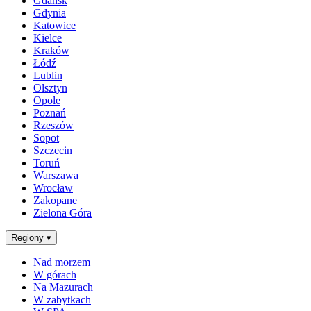
Gdańsk
Gdynia
Katowice
Kielce
Kraków
Łódź
Lublin
Olsztyn
Opole
Poznań
Rzeszów
Sopot
Szczecin
Toruń
Warszawa
Wrocław
Zakopane
Zielona Góra
Regiony
▾
Nad morzem
W górach
Na Mazurach
W zabytkach