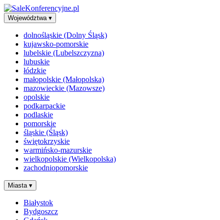
Województwa
▾
dolnośląskie (Dolny Śląsk)
kujawsko-pomorskie
lubelskie (Lubelszczyzna)
lubuskie
łódzkie
małopolskie (Małopolska)
mazowieckie (Mazowsze)
opolskie
podkarpackie
podlaskie
pomorskie
śląskie (Śląsk)
świętokrzyskie
warmińsko-mazurskie
wielkopolskie (Wielkopolska)
zachodniopomorskie
Miasta
▾
Białystok
Bydgoszcz