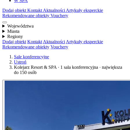
W SPA
Dodaj obiekt
Kontakt
Aktualności
Artykuły eksperckie
Rekomendowane obiekty
Vouchery
Województwa
Miasta
Regiony
Dodaj obiekt
Kontakt
Aktualności
Artykuły eksperckie
Rekomendowane obiekty
Vouchery
Sale konferencyjne
Ustroń
Kolejarz Resort & SPA · 1 sala konferencyjna · największa
do 150 osób