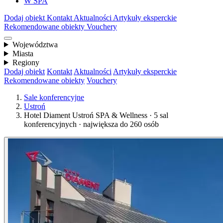
W SPA
Dodaj obiekt
Kontakt
Aktualności
Artykuły eksperckie
Rekomendowane obiekty
Vouchery
Województwa
Miasta
Regiony
Dodaj obiekt
Kontakt
Aktualności
Artykuły eksperckie
Rekomendowane obiekty
Vouchery
Sale konferencyjne
Ustroń
Hotel Diament Ustroń SPA & Wellness · 5 sal
konferencyjnych · największa do 260 osób