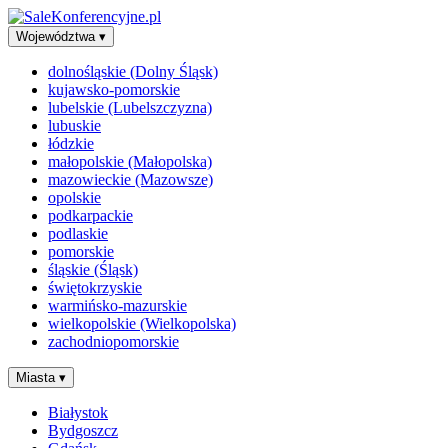
Województwa
▾
dolnośląskie (Dolny Śląsk)
kujawsko-pomorskie
lubelskie (Lubelszczyzna)
lubuskie
łódzkie
małopolskie (Małopolska)
mazowieckie (Mazowsze)
opolskie
podkarpackie
podlaskie
pomorskie
śląskie (Śląsk)
świętokrzyskie
warmińsko-mazurskie
wielkopolskie (Wielkopolska)
zachodniopomorskie
Miasta
▾
Białystok
Bydgoszcz