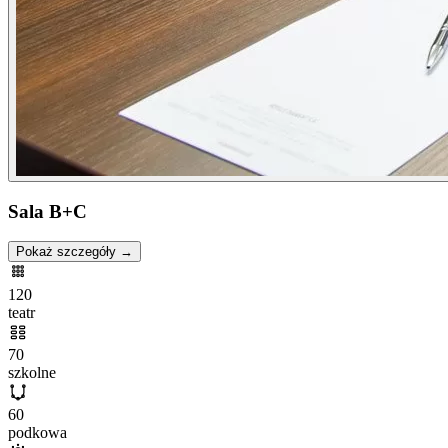
Sala B+C
Pokaż szczegóły →
120
teatr
70
szkolne
60
podkowa