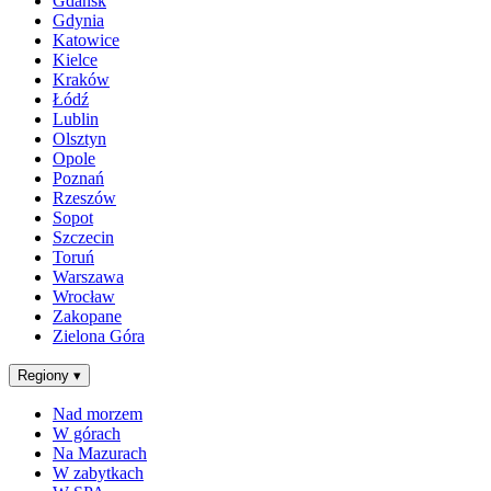
Gdańsk
Gdynia
Katowice
Kielce
Kraków
Łódź
Lublin
Olsztyn
Opole
Poznań
Rzeszów
Sopot
Szczecin
Toruń
Warszawa
Wrocław
Zakopane
Zielona Góra
Regiony
▾
Nad morzem
W górach
Na Mazurach
W zabytkach