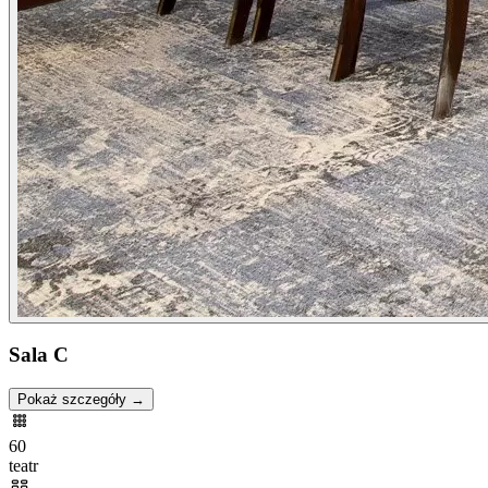
Sala C
Pokaż szczegóły →
60
teatr