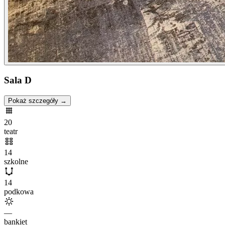
Sala D
Pokaż szczegóły →
20
teatr
14
szkolne
14
podkowa
—
bankiet