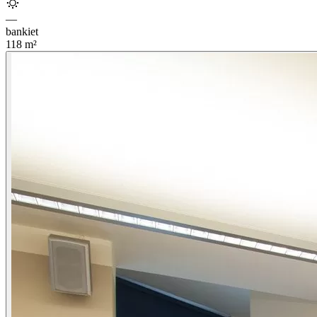
—
bankiet
118
m²