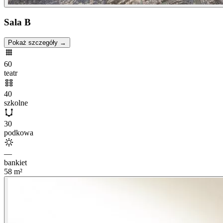
Sala B
Pokaż szczegóły →
60
teatr
40
szkolne
30
podkowa
—
bankiet
58
m²