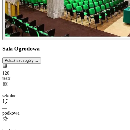
Sala Ogrodowa
Pokaż szczegóły →
120
teatr
—
szkolne
—
podkowa
—