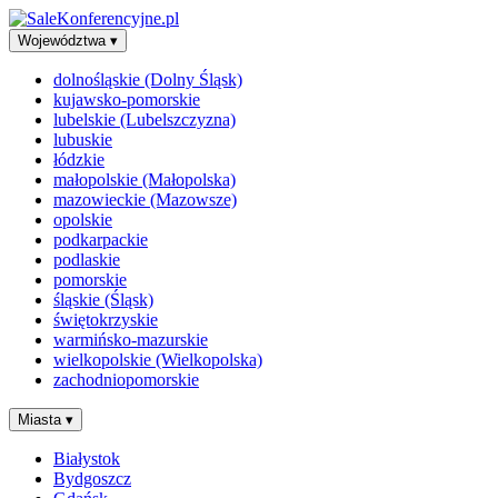
Województwa
▾
dolnośląskie (Dolny Śląsk)
kujawsko-pomorskie
lubelskie (Lubelszczyzna)
lubuskie
łódzkie
małopolskie (Małopolska)
mazowieckie (Mazowsze)
opolskie
podkarpackie
podlaskie
pomorskie
śląskie (Śląsk)
świętokrzyskie
warmińsko-mazurskie
wielkopolskie (Wielkopolska)
zachodniopomorskie
Miasta
▾
Białystok
Bydgoszcz