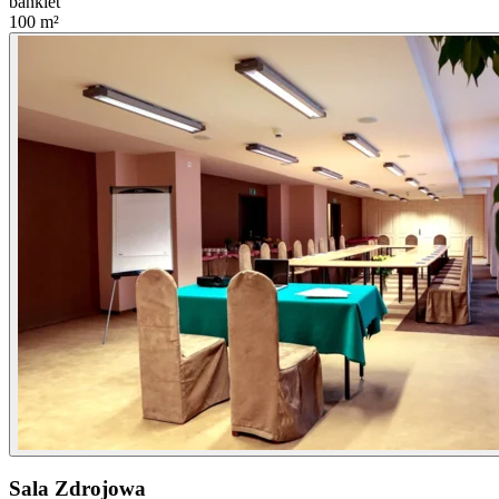
bankiet
100
m²
Sala Zdrojowa