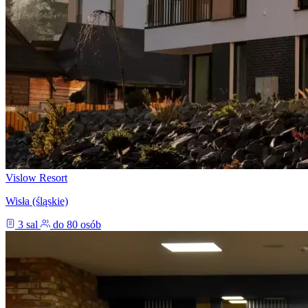
Vislow Resort
Wisła (śląskie)
3 sal
do 80 osób