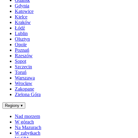
Gdańsk
Gdynia
Katowice
Kielce
Kraków
Łódź
Lublin
Olsztyn
Opole
Poznań
Rzeszów
Sopot
Szczecin
Toruń
Warszawa
Wrocław
Zakopane
Zielona Góra
Regiony
▾
Nad morzem
W górach
Na Mazurach
W zabytkach