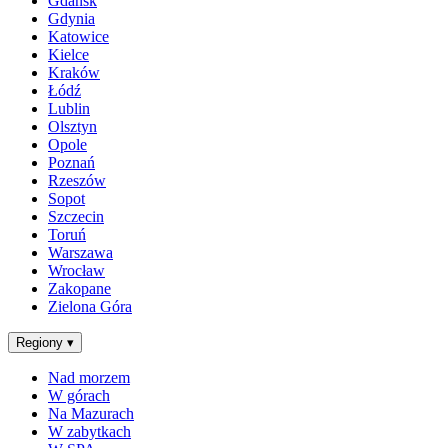
Gdańsk
Gdynia
Katowice
Kielce
Kraków
Łódź
Lublin
Olsztyn
Opole
Poznań
Rzeszów
Sopot
Szczecin
Toruń
Warszawa
Wrocław
Zakopane
Zielona Góra
Regiony
▾
Nad morzem
W górach
Na Mazurach
W zabytkach