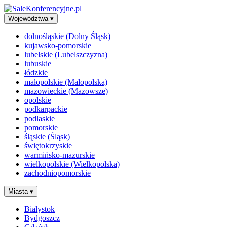
Województwa
▾
dolnośląskie (Dolny Śląsk)
kujawsko-pomorskie
lubelskie (Lubelszczyzna)
lubuskie
łódzkie
małopolskie (Małopolska)
mazowieckie (Mazowsze)
opolskie
podkarpackie
podlaskie
pomorskie
śląskie (Śląsk)
świętokrzyskie
warmińsko-mazurskie
wielkopolskie (Wielkopolska)
zachodniopomorskie
Miasta
▾
Białystok
Bydgoszcz