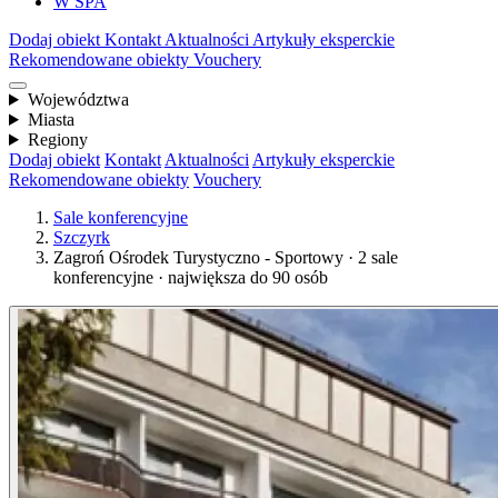
W SPA
Dodaj obiekt
Kontakt
Aktualności
Artykuły eksperckie
Rekomendowane obiekty
Vouchery
Województwa
Miasta
Regiony
Dodaj obiekt
Kontakt
Aktualności
Artykuły eksperckie
Rekomendowane obiekty
Vouchery
Sale konferencyjne
Szczyrk
Zagroń Ośrodek Turystyczno - Sportowy · 2 sale
konferencyjne · największa do 90 osób