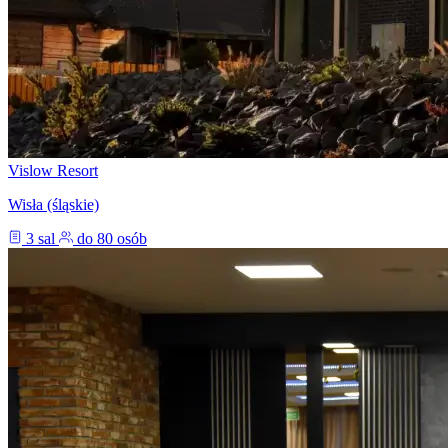
Vislow Resort
Wisła (śląskie)
3 sal
do 80 osób