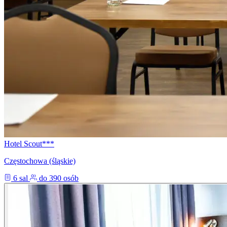
Hotel Scout***
Częstochowa (śląskie)
6 sal
do 390 osób