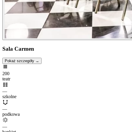
Sala Carmen
Pokaż szczegóły →
200
teatr
—
szkolne
—
podkowa
—
bankiet