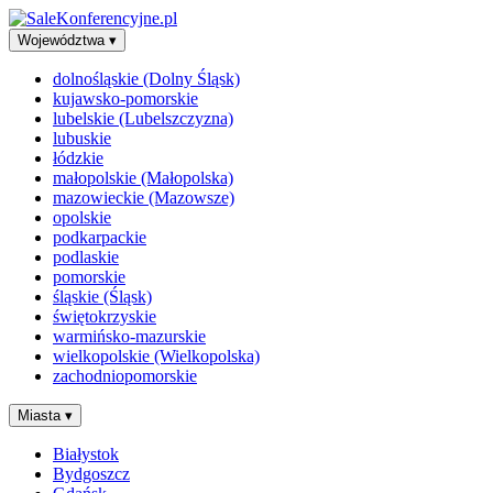
Województwa
▾
dolnośląskie (Dolny Śląsk)
kujawsko-pomorskie
lubelskie (Lubelszczyzna)
lubuskie
łódzkie
małopolskie (Małopolska)
mazowieckie (Mazowsze)
opolskie
podkarpackie
podlaskie
pomorskie
śląskie (Śląsk)
świętokrzyskie
warmińsko-mazurskie
wielkopolskie (Wielkopolska)
zachodniopomorskie
Miasta
▾
Białystok
Bydgoszcz