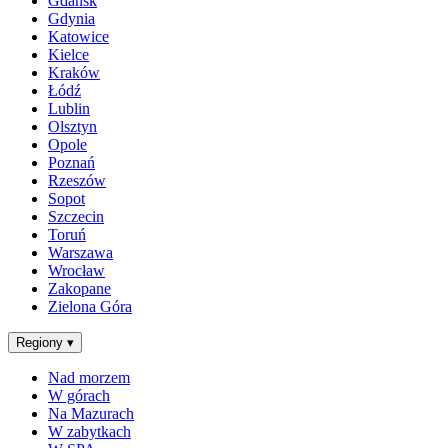
Gdańsk
Gdynia
Katowice
Kielce
Kraków
Łódź
Lublin
Olsztyn
Opole
Poznań
Rzeszów
Sopot
Szczecin
Toruń
Warszawa
Wrocław
Zakopane
Zielona Góra
Regiony
▾
Nad morzem
W górach
Na Mazurach
W zabytkach