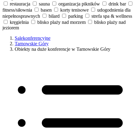
restauracja
sauna
organizacja pikników
drink bar
fitness/siłownia
basen
korty tenisowe
udogodnienia dla
niepełnosprawnych
bilard
parking
strefa spa & wellness
kręgielnia
blisko plaży nad morzem
blisko plaży nad
jeziorem
Salekonferencyjne
Tarnowskie Góry
Obiekty na duże konferencje w Tarnowskie Góry