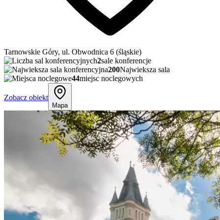
Tarnowskie Góry, ul. Obwodnica 6 (śląskie)
2
sale konferencje
200
Najwieksza sala
44
miejsc noclegowych
Zobacz obiekt
Mapa