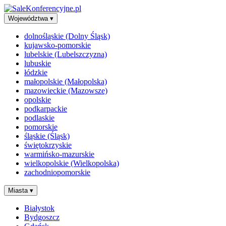
Województwa
▾
dolnośląskie (Dolny Śląsk)
kujawsko-pomorskie
lubelskie (Lubelszczyzna)
lubuskie
łódzkie
małopolskie (Małopolska)
mazowieckie (Mazowsze)
opolskie
podkarpackie
podlaskie
pomorskie
śląskie (Śląsk)
świętokrzyskie
warmińsko-mazurskie
wielkopolskie (Wielkopolska)
zachodniopomorskie
Miasta
▾
Białystok
Bydgoszcz