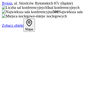
Bytom
, ul. Strzelców Bytomskich 87c (śląskie)
5
sal konferencyjnych
500
Najwieksza sala
-
miejsc noclegowych
Zobacz obiekt
Mapa