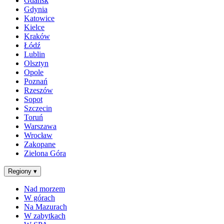
Gdańsk
Gdynia
Katowice
Kielce
Kraków
Łódź
Lublin
Olsztyn
Opole
Poznań
Rzeszów
Sopot
Szczecin
Toruń
Warszawa
Wrocław
Zakopane
Zielona Góra
Regiony
▾
Nad morzem
W górach
Na Mazurach
W zabytkach