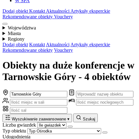
W SPA
Dodaj obiekt
Kontakt
Aktualności
Artykuły eksperckie
Rekomendowane obiekty
Vouchery
Województwa
Miasta
Regiony
Dodaj obiekt
Kontakt
Aktualności
Artykuły eksperckie
Rekomendowane obiekty
Vouchery
Obiekty na duże konferencje w
Tarnowskie Góry - 4 obiektów
Wyszukiwanie zaawansowane
▾
Szukaj
Liczba gwiazdek
Typ obiektu
Udogodnienia