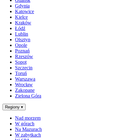
Gdańsk
Gdynia
Katowice
Kielce
Kraków
Łódź
Lublin
Olsztyn
Opole
Poznań
Rzeszów
Sopot
Szczecin
Toruń
Warszawa
Wrocław
Zakopane
Zielona Góra
Regiony
▾
Nad morzem
W górach
Na Mazurach
W zabytkach