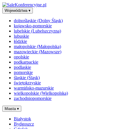
Województwa
▾
dolnośląskie (Dolny Śląsk)
kujawsko-pomorskie
lubelskie (Lubelszczyzna)
lubuskie
łódzkie
małopolskie (Małopolska)
mazowieckie (Mazowsze)
opolskie
podkarpackie
podlaskie
pomorskie
śląskie (Śląsk)
świętokrzyskie
warmińsko-mazurskie
wielkopolskie (Wielkopolska)
zachodniopomorskie
Miasta
▾
Białystok
Bydgoszcz