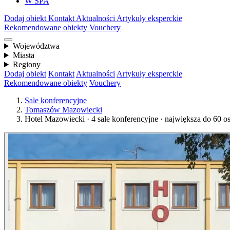
W SPA
Dodaj obiekt
Kontakt
Aktualności
Artykuły eksperckie
Rekomendowane obiekty
Vouchery
Województwa
Miasta
Regiony
Dodaj obiekt
Kontakt
Aktualności
Artykuły eksperckie
Rekomendowane obiekty
Vouchery
Sale konferencyjne
Tomaszów Mazowiecki
Hotel Mazowiecki · 4 sale konferencyjne · największa do 60 o