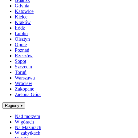
Gdańsk
Gdynia
Katowice
Kielce
Kraków
Łódź
Lublin
Olsztyn
Opole
Poznań
Rzeszów
Sopot
Szczecin
Toruń
Warszawa
Wrocław
Zakopane
Zielona Góra
Regiony
▾
Nad morzem
W górach
Na Mazurach
W zabytkach