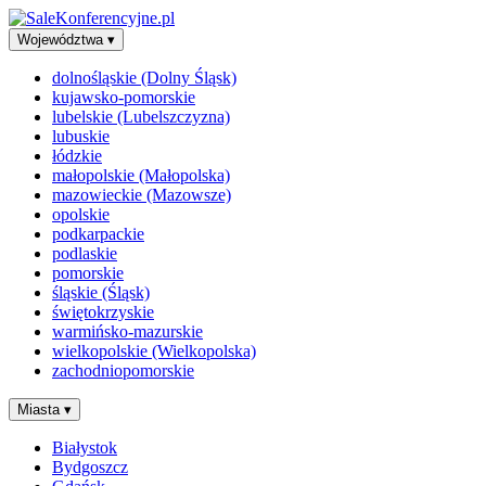
Województwa
▾
dolnośląskie (Dolny Śląsk)
kujawsko-pomorskie
lubelskie (Lubelszczyzna)
lubuskie
łódzkie
małopolskie (Małopolska)
mazowieckie (Mazowsze)
opolskie
podkarpackie
podlaskie
pomorskie
śląskie (Śląsk)
świętokrzyskie
warmińsko-mazurskie
wielkopolskie (Wielkopolska)
zachodniopomorskie
Miasta
▾
Białystok
Bydgoszcz