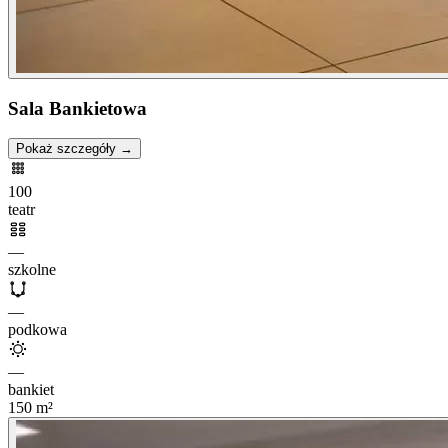
Sala Bankietowa
Pokaż szczegóły →
100
teatr
—
szkolne
—
podkowa
—
bankiet
150
m²