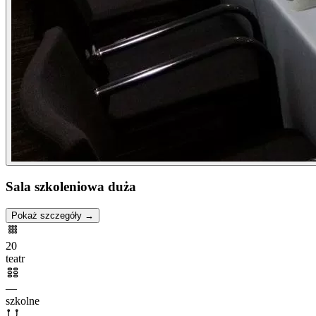
Sala szkoleniowa duża
Pokaż szczegóły →
20
teatr
—
szkolne