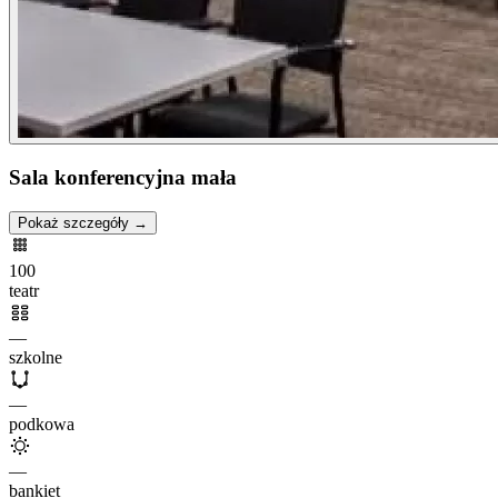
Sala konferencyjna mała
Pokaż szczegóły →
100
teatr
—
szkolne
—
podkowa
—
bankiet