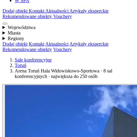
W SPA
Dodaj obiekt
Kontakt
Aktualności
Artykuły eksperckie
Rekomendowane obiekty
Vouchery
Województwa
Miasta
Regiony
Dodaj obiekt
Kontakt
Aktualności
Artykuły eksperckie
Rekomendowane obiekty
Vouchery
Sale konferencyjne
Toruń
Arena Toruń Hala Widowiskowo-Sportowa · 8 sal
konferencyjnych · największa do 250 osób