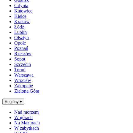
Gdańsk
Gdynia
Katowice
Kielce
Kraków
Łódź
Lublin
Olsztyn
Opole
Poznań
Rzeszów
Sopot
Szczecin
Toruń
Warszawa
Wrocław
Zakopane
Zielona Góra
Regiony
▾
Nad morzem
W górach
Na Mazurach
W zabytkach