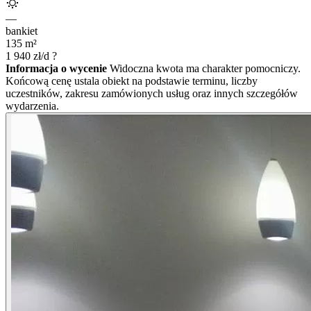
—
bankiet
135
m²
1 940
zł/d
?
Informacja o wycenie
Widoczna kwota ma charakter pomocniczy.
Końcową cenę ustala obiekt na podstawie terminu, liczby
uczestników, zakresu zamówionych usług oraz innych szczegółów
wydarzenia.