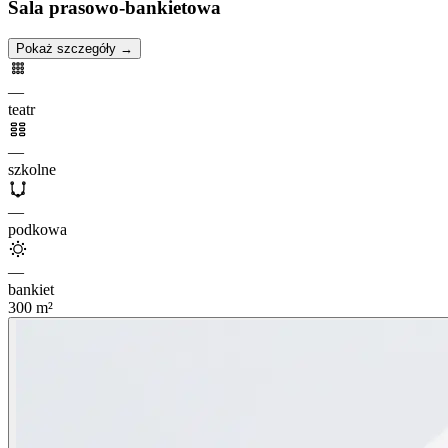
Sala prasowo-bankietowa
Pokaż szczegóły →
—
teatr
—
szkolne
—
podkowa
—
bankiet
300
m²