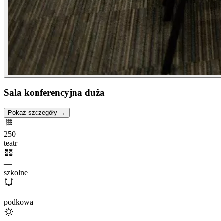
Sala konferencyjna duża
Pokaż szczegóły →
250
teatr
—
szkolne
—
podkowa