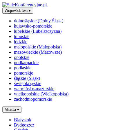
Województwa
▾
dolnośląskie (Dolny Śląsk)
kujawsko-pomorskie
lubelskie (Lubelszczyzna)
lubuskie
łódzkie
małopolskie (Małopolska)
mazowieckie (Mazowsze)
opolskie
podkarpackie
podlaskie
pomorskie
śląskie (Śląsk)
świętokrzyskie
warmińsko-mazurskie
wielkopolskie (Wielkopolska)
zachodniopomorskie
Miasta
▾
Białystok
Bydgoszcz