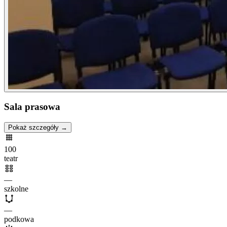
Sala prasowa
Pokaż szczegóły →
100
teatr
—
szkolne
—
podkowa