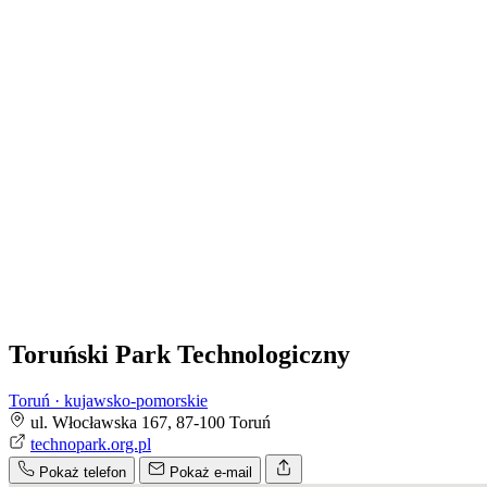
Toruński Park Technologiczny
Toruń · kujawsko-pomorskie
ul. Włocławska 167, 87-100 Toruń
technopark.org.pl
Pokaż telefon
Pokaż e-mail