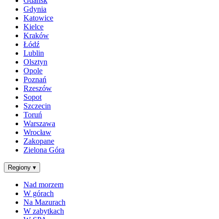
Gdańsk
Gdynia
Katowice
Kielce
Kraków
Łódź
Lublin
Olsztyn
Opole
Poznań
Rzeszów
Sopot
Szczecin
Toruń
Warszawa
Wrocław
Zakopane
Zielona Góra
Regiony
▾
Nad morzem
W górach
Na Mazurach
W zabytkach