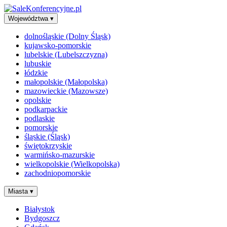
Województwa
▾
dolnośląskie (Dolny Śląsk)
kujawsko-pomorskie
lubelskie (Lubelszczyzna)
lubuskie
łódzkie
małopolskie (Małopolska)
mazowieckie (Mazowsze)
opolskie
podkarpackie
podlaskie
pomorskie
śląskie (Śląsk)
świętokrzyskie
warmińsko-mazurskie
wielkopolskie (Wielkopolska)
zachodniopomorskie
Miasta
▾
Białystok
Bydgoszcz