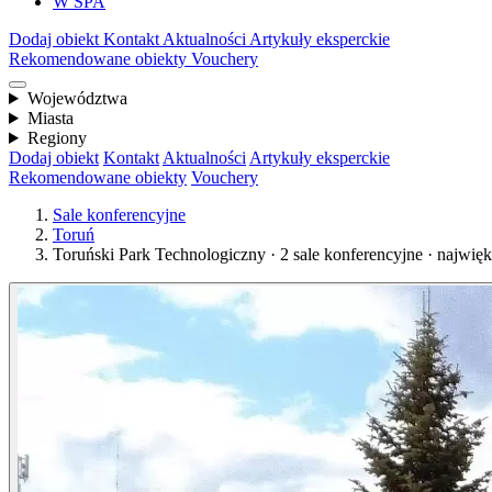
W SPA
Dodaj obiekt
Kontakt
Aktualności
Artykuły eksperckie
Rekomendowane obiekty
Vouchery
Województwa
Miasta
Regiony
Dodaj obiekt
Kontakt
Aktualności
Artykuły eksperckie
Rekomendowane obiekty
Vouchery
Sale konferencyjne
Toruń
Toruński Park Technologiczny · 2 sale konferencyjne · najwię