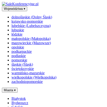
Województwa
▾
dolnośląskie (Dolny Śląsk)
kujawsko-pomorskie
lubelskie (Lubelszczyzna)
lubuskie
łódzkie
małopolskie (Małopolska)
mazowieckie (Mazowsze)
opolskie
podkarpackie
podlaskie
pomorskie
śląskie (Śląsk)
świętokrzyskie
warmińsko-mazurskie
wielkopolskie (Wielkopolska)
zachodniopomorskie
Miasta
▾
Białystok
Bydgoszcz