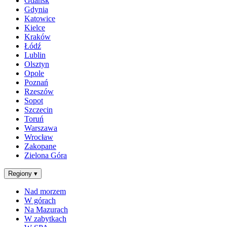
Gdańsk
Gdynia
Katowice
Kielce
Kraków
Łódź
Lublin
Olsztyn
Opole
Poznań
Rzeszów
Sopot
Szczecin
Toruń
Warszawa
Wrocław
Zakopane
Zielona Góra
Regiony
▾
Nad morzem
W górach
Na Mazurach
W zabytkach