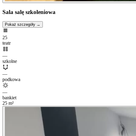
Sala salę szkoleniowa
Pokaż szczegóły →
25
teatr
—
szkolne
—
podkowa
—
bankiet
25
m²