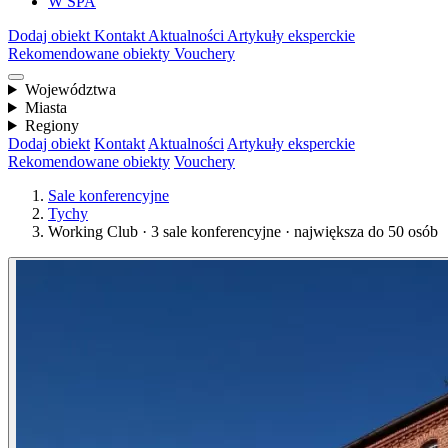
W SPA
Dodaj obiekt
Kontakt
Aktualności
Artykuły eksperckie
Rekomendowane obiekty
Vouchery
Województwa
Miasta
Regiony
Dodaj obiekt
Kontakt
Aktualności
Artykuły eksperckie
Rekomendowane obiekty
Vouchery
Sale konferencyjne
Tychy
Working Club · 3 sale konferencyjne · największa do 50 osób