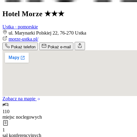
Hotel Morze
★★★
Ustka · pomorskie
ul. Marynarki Polskiej 22, 76-270 Ustka
morze-ustka.pl/
Pokaż telefon
Pokaż e-mail
Zobacz na mapie
110
miejsc noclegowych
1
sal konferencyjnych