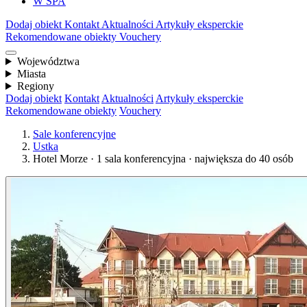
W SPA
Dodaj obiekt
Kontakt
Aktualności
Artykuły eksperckie
Rekomendowane obiekty
Vouchery
Województwa
Miasta
Regiony
Dodaj obiekt
Kontakt
Aktualności
Artykuły eksperckie
Rekomendowane obiekty
Vouchery
Sale konferencyjne
Ustka
Hotel Morze · 1 sala konferencyjna · największa do 40 osób