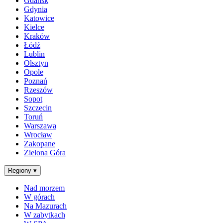
Gdańsk
Gdynia
Katowice
Kielce
Kraków
Łódź
Lublin
Olsztyn
Opole
Poznań
Rzeszów
Sopot
Szczecin
Toruń
Warszawa
Wrocław
Zakopane
Zielona Góra
Regiony
▾
Nad morzem
W górach
Na Mazurach
W zabytkach