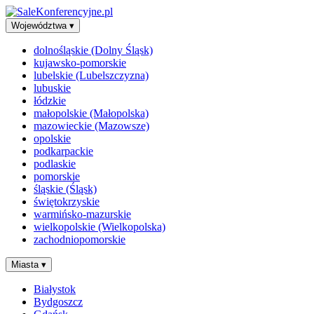
Województwa
▾
dolnośląskie (Dolny Śląsk)
kujawsko-pomorskie
lubelskie (Lubelszczyzna)
lubuskie
łódzkie
małopolskie (Małopolska)
mazowieckie (Mazowsze)
opolskie
podkarpackie
podlaskie
pomorskie
śląskie (Śląsk)
świętokrzyskie
warmińsko-mazurskie
wielkopolskie (Wielkopolska)
zachodniopomorskie
Miasta
▾
Białystok
Bydgoszcz