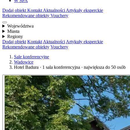
W SPA
Dodaj obiekt
Kontakt
Aktualności
Artykuły eksperckie
Rekomendowane obiekty
Vouchery
Województwa
Miasta
Regiony
Dodaj obiekt
Kontakt
Aktualności
Artykuły eksperckie
Rekomendowane obiekty
Vouchery
Sale konferencyjne
Wadowice
Hotel Badura · 1 sala konferencyjna · największa do 50 osób