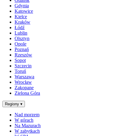
Gdańsk
Gdynia
Katowice
Kielce
Kraków
Łódź
Lublin
Olsztyn
Opole
Poznań
Rzeszów
Sopot
Szczecin
Toruń
Warszawa
Wrocław
Zakopane
Zielona Góra
Regiony
▾
Nad morzem
W górach
Na Mazurach
W zabytkach