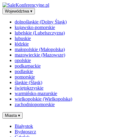
Województwa
▾
dolnośląskie (Dolny Śląsk)
kujawsko-pomorskie
lubelskie (Lubelszczyzna)
lubuskie
łódzkie
małopolskie (Małopolska)
mazowieckie (Mazowsze)
opolskie
podkarpackie
podlaskie
pomorskie
śląskie (Śląsk)
świętokrzyskie
warmińsko-mazurskie
wielkopolskie (Wielkopolska)
zachodniopomorskie
Miasta
▾
Białystok
Bydgoszcz