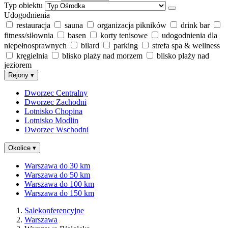
Typ obiektu
Udogodnienia
restauracja
sauna
organizacja pikników
drink bar
fitness/siłownia
basen
korty tenisowe
udogodnienia dla
niepełnosprawnych
bilard
parking
strefa spa & wellness
kręgielnia
blisko plaży nad morzem
blisko plaży nad
jeziorem
Rejony
▾
Dworzec Centralny
Dworzec Zachodni
Lotnisko Chopina
Lotnisko Modlin
Dworzec Wschodni
Okolice
▾
Warszawa do 30 km
Warszawa do 50 km
Warszawa do 100 km
Warszawa do 150 km
Salekonferencyjne
Warszawa