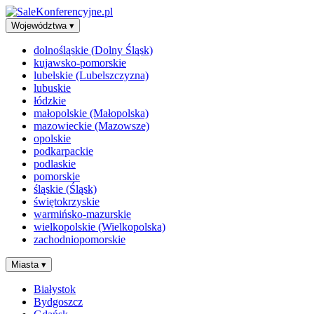
Województwa
▾
dolnośląskie (Dolny Śląsk)
kujawsko-pomorskie
lubelskie (Lubelszczyzna)
lubuskie
łódzkie
małopolskie (Małopolska)
mazowieckie (Mazowsze)
opolskie
podkarpackie
podlaskie
pomorskie
śląskie (Śląsk)
świętokrzyskie
warmińsko-mazurskie
wielkopolskie (Wielkopolska)
zachodniopomorskie
Miasta
▾
Białystok
Bydgoszcz