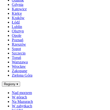
Gdańsk
Gdynia
Katowice
Kielce
Kraków
Łódź
Lublin
Olsztyn
Opole
Poznań
Rzeszów
Sopot
Szczecin
Toruń
Warszawa
Wrocław
Zakopane
Zielona Góra
Regiony
▾
Nad morzem
W górach
Na Mazurach
W zabytkach