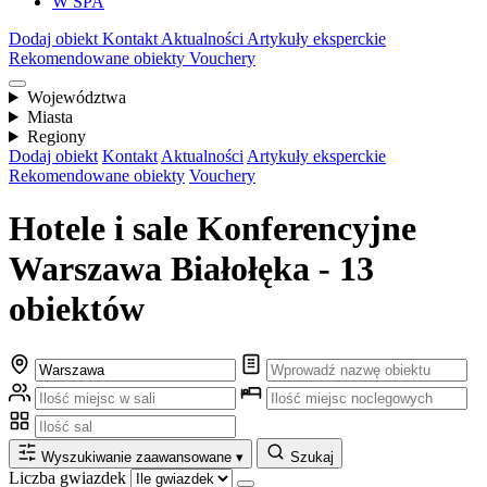
W SPA
Dodaj obiekt
Kontakt
Aktualności
Artykuły eksperckie
Rekomendowane obiekty
Vouchery
Województwa
Miasta
Regiony
Dodaj obiekt
Kontakt
Aktualności
Artykuły eksperckie
Rekomendowane obiekty
Vouchery
Hotele i sale Konferencyjne
Warszawa Białołęka - 13
obiektów
Wyszukiwanie zaawansowane
▾
Szukaj
Liczba gwiazdek