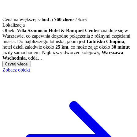
Cena największej sali
od 5 760 zł
netto / dzień
Lokalizacja
Obiekt
Villa Szamocin Hotel & Banquet Center
znajduje się w
Warszawie, co zapewnia dogodne połączenia z różnymi częściami
miasta. Do najbliższego lotniska, jakim jest
Lotnisko Chopina
,
hotel dzieli zaledwie około
25 km
, co może zająć około
30 minut
jazdy samochodem. Najbliższy dworzec kolejowy,
Warszawa
Wschodnia
, odda…
Czytaj więcej
Zobacz obiekt