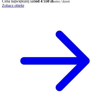
Cena największej sali
od 4 550 zł
netto / dzień
Zobacz obiekt