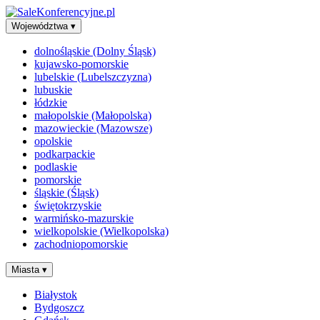
Województwa
▾
dolnośląskie (Dolny Śląsk)
kujawsko-pomorskie
lubelskie (Lubelszczyzna)
lubuskie
łódzkie
małopolskie (Małopolska)
mazowieckie (Mazowsze)
opolskie
podkarpackie
podlaskie
pomorskie
śląskie (Śląsk)
świętokrzyskie
warmińsko-mazurskie
wielkopolskie (Wielkopolska)
zachodniopomorskie
Miasta
▾
Białystok
Bydgoszcz