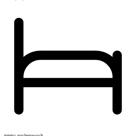
-
miejsc noclegowych