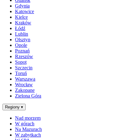
Gdańsk
Gdynia
Katowice
Kielce
Kraków
Łódź
Lublin
Olsztyn
Opole
Poznań
Rzeszów
Sopot
Szczecin
Toruń
Warszawa
Wrocław
Zakopane
Zielona Góra
Regiony
▾
Nad morzem
W górach
Na Mazurach
W zabytkach