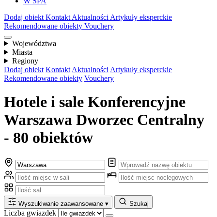
W SPA
Dodaj obiekt
Kontakt
Aktualności
Artykuły eksperckie
Rekomendowane obiekty
Vouchery
Województwa
Miasta
Regiony
Dodaj obiekt
Kontakt
Aktualności
Artykuły eksperckie
Rekomendowane obiekty
Vouchery
Hotele i sale Konferencyjne
Warszawa Dworzec Centralny
- 80 obiektów
Wyszukiwanie zaawansowane
▾
Szukaj
Liczba gwiazdek