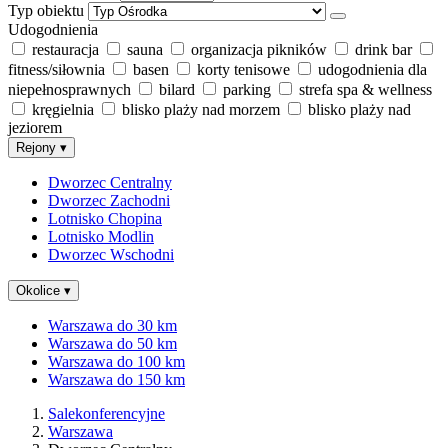
Typ obiektu
Udogodnienia
restauracja
sauna
organizacja pikników
drink bar
fitness/siłownia
basen
korty tenisowe
udogodnienia dla
niepełnosprawnych
bilard
parking
strefa spa & wellness
kręgielnia
blisko plaży nad morzem
blisko plaży nad
jeziorem
Rejony
▾
Dworzec Centralny
Dworzec Zachodni
Lotnisko Chopina
Lotnisko Modlin
Dworzec Wschodni
Okolice
▾
Warszawa do 30 km
Warszawa do 50 km
Warszawa do 100 km
Warszawa do 150 km
Salekonferencyjne
Warszawa