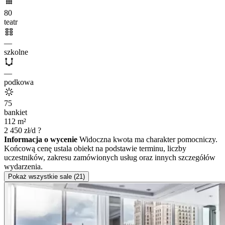
80
teatr
—
szkolne
—
podkowa
75
bankiet
112
m²
2 450
zł/d
?
Informacja o wycenie
Widoczna kwota ma charakter pomocniczy.
Końcową cenę ustala obiekt na podstawie terminu, liczby
uczestników, zakresu zamówionych usług oraz innych szczegółów
wydarzenia.
Pokaż wszystkie sale (21)