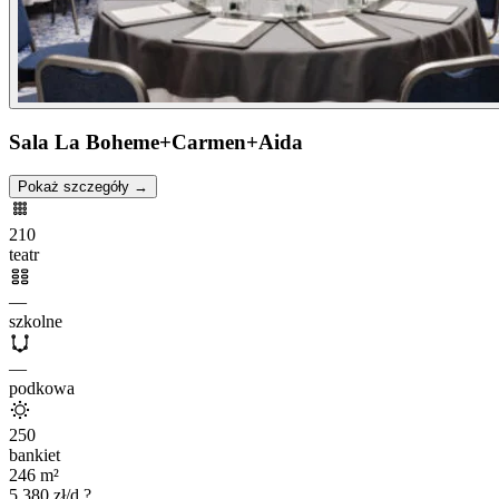
Sala La Boheme+Carmen+Aida
Pokaż szczegóły →
210
teatr
—
szkolne
—
podkowa
250
bankiet
246
m²
5 380
zł/d
?