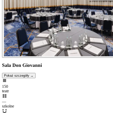
Sala Don Giovanni
Pokaż szczegóły →
150
teatr
—
szkolne