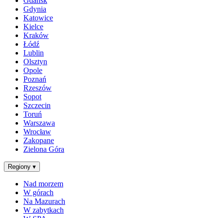
Gdańsk
Gdynia
Katowice
Kielce
Kraków
Łódź
Lublin
Olsztyn
Opole
Poznań
Rzeszów
Sopot
Szczecin
Toruń
Warszawa
Wrocław
Zakopane
Zielona Góra
Regiony
▾
Nad morzem
W górach
Na Mazurach
W zabytkach