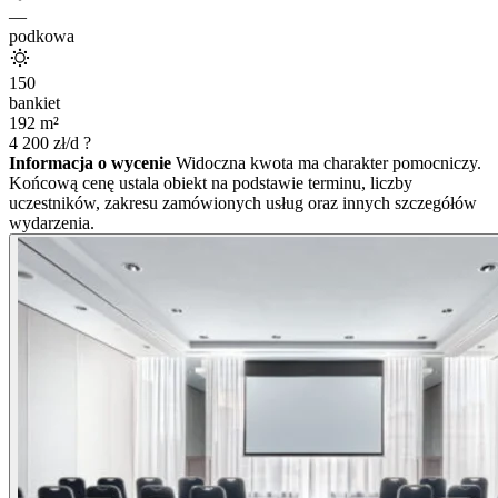
—
podkowa
150
bankiet
192
m²
4 200
zł/d
?
Informacja o wycenie
Widoczna kwota ma charakter pomocniczy.
Końcową cenę ustala obiekt na podstawie terminu, liczby
uczestników, zakresu zamówionych usług oraz innych szczegółów
wydarzenia.