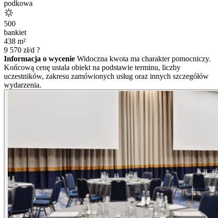
podkowa
500
bankiet
438
m²
9 570
zł/d
?
Informacja o wycenie
Widoczna kwota ma charakter pomocniczy.
Końcową cenę ustala obiekt na podstawie terminu, liczby
uczestników, zakresu zamówionych usług oraz innych szczegółów
wydarzenia.