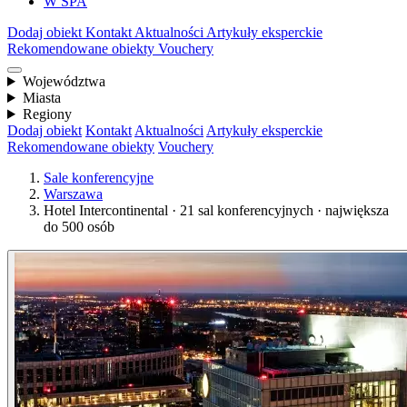
W SPA
Dodaj obiekt
Kontakt
Aktualności
Artykuły eksperckie
Rekomendowane obiekty
Vouchery
Województwa
Miasta
Regiony
Dodaj obiekt
Kontakt
Aktualności
Artykuły eksperckie
Rekomendowane obiekty
Vouchery
Sale konferencyjne
Warszawa
Hotel Intercontinental · 21 sal konferencyjnych · największa
do 500 osób