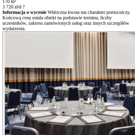
170
m²
3 720
zł/d
?
Informacja o wycenie
Widoczna kwota ma charakter pomocniczy.
Końcową cenę ustala obiekt na podstawie terminu, liczby
uczestników, zakresu zamówionych usług oraz innych szczegółów
wydarzenia.