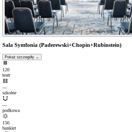
Sala Symfonia (Paderewski+Chopin+Rubinstein)
Pokaż szczegóły →
120
teatr
—
szkolne
—
podkowa
150
bankiet