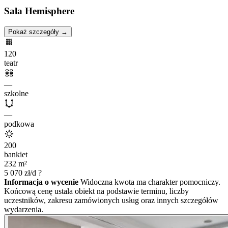
Sala Hemisphere
Pokaż szczegóły →
120
teatr
—
szkolne
—
podkowa
200
bankiet
232
m²
5 070
zł/d
?
Informacja o wycenie
Widoczna kwota ma charakter pomocniczy.
Końcową cenę ustala obiekt na podstawie terminu, liczby
uczestników, zakresu zamówionych usług oraz innych szczegółów
wydarzenia.