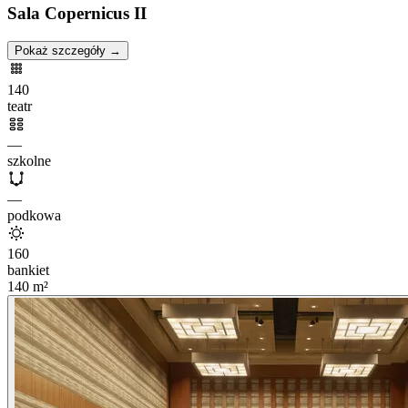
Sala Copernicus II
Pokaż szczegóły →
140
teatr
—
szkolne
—
podkowa
160
bankiet
140
m²