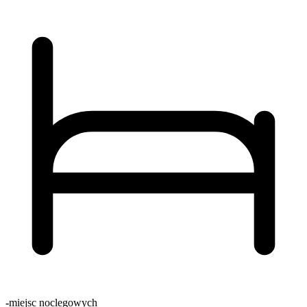
-
miejsc noclegowych