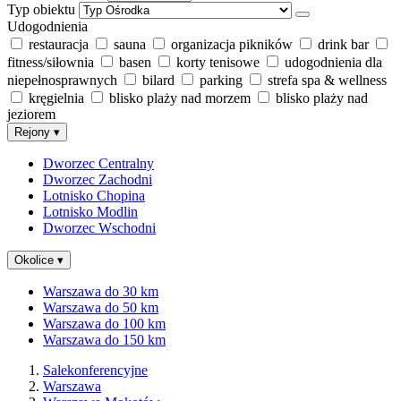
Typ obiektu
Udogodnienia
restauracja
sauna
organizacja pikników
drink bar
fitness/siłownia
basen
korty tenisowe
udogodnienia dla
niepełnosprawnych
bilard
parking
strefa spa & wellness
kręgielnia
blisko plaży nad morzem
blisko plaży nad
jeziorem
Rejony
▾
Dworzec Centralny
Dworzec Zachodni
Lotnisko Chopina
Lotnisko Modlin
Dworzec Wschodni
Okolice
▾
Warszawa do 30 km
Warszawa do 50 km
Warszawa do 100 km
Warszawa do 150 km
Salekonferencyjne
Warszawa