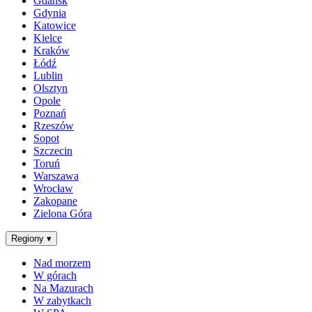
Gdańsk
Gdynia
Katowice
Kielce
Kraków
Łódź
Lublin
Olsztyn
Opole
Poznań
Rzeszów
Sopot
Szczecin
Toruń
Warszawa
Wrocław
Zakopane
Zielona Góra
Regiony
▾
Nad morzem
W górach
Na Mazurach
W zabytkach