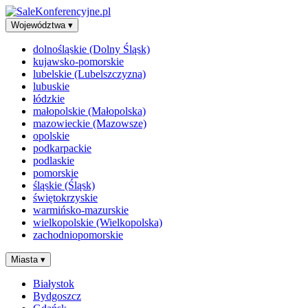
Województwa
▾
dolnośląskie (Dolny Śląsk)
kujawsko-pomorskie
lubelskie (Lubelszczyzna)
lubuskie
łódzkie
małopolskie (Małopolska)
mazowieckie (Mazowsze)
opolskie
podkarpackie
podlaskie
pomorskie
śląskie (Śląsk)
świętokrzyskie
warmińsko-mazurskie
wielkopolskie (Wielkopolska)
zachodniopomorskie
Miasta
▾
Białystok
Bydgoszcz