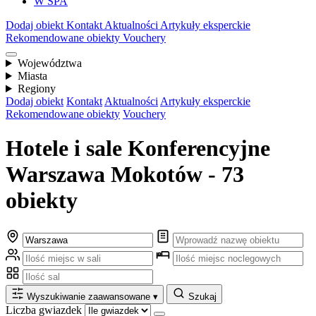
W SPA
Dodaj obiekt
Kontakt
Aktualności
Artykuły eksperckie
Rekomendowane obiekty
Vouchery
Województwa
Miasta
Regiony
Dodaj obiekt
Kontakt
Aktualności
Artykuły eksperckie
Rekomendowane obiekty
Vouchery
Hotele i sale Konferencyjne
Warszawa Mokotów - 73
obiekty
Wyszukiwanie zaawansowane
▾
Szukaj
Liczba gwiazdek