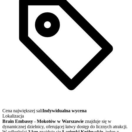
Cena największej sali
Indywidualna wycena
Lokalizacja
Brain Embassy - Mokotów w Warszawie
znajduje się w
dynamicznej dzielnicy, oferującej łatwy dostęp do licznych atrakcji.
W odległości
3 km
znajduje się
Łazienki Królewskie
, jeden z