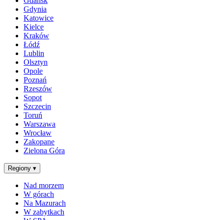
Gdańsk
Gdynia
Katowice
Kielce
Kraków
Łódź
Lublin
Olsztyn
Opole
Poznań
Rzeszów
Sopot
Szczecin
Toruń
Warszawa
Wrocław
Zakopane
Zielona Góra
Regiony
▾
Nad morzem
W górach
Na Mazurach
W zabytkach