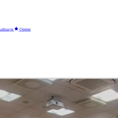
alizacja
Opinie