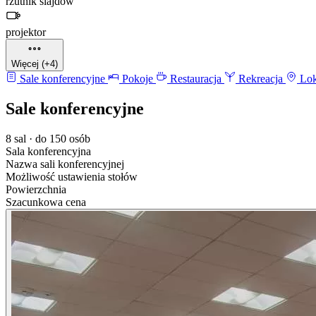
rzutnik slajdów
projektor
Więcej (+4)
Sale konferencyjne
Pokoje
Restauracja
Rekreacja
Lok
Sale konferencyjne
8 sal · do 150 osób
Sala konferencyjna
Nazwa sali konferencyjnej
Możliwość ustawienia stołów
Powierzchnia
Szacunkowa cena