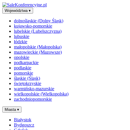
Województwa
▾
dolnośląskie (Dolny Śląsk)
kujawsko-pomorskie
lubelskie (Lubelszczyzna)
lubuskie
łódzkie
małopolskie (Małopolska)
mazowieckie (Mazowsze)
opolskie
podkarpackie
podlaskie
pomorskie
śląskie (Śląsk)
świętokrzyskie
warmińsko-mazurskie
wielkopolskie (Wielkopolska)
zachodniopomorskie
Miasta
▾
Białystok
Bydgoszcz