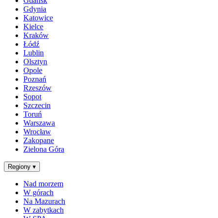
Gdańsk
Gdynia
Katowice
Kielce
Kraków
Łódź
Lublin
Olsztyn
Opole
Poznań
Rzeszów
Sopot
Szczecin
Toruń
Warszawa
Wrocław
Zakopane
Zielona Góra
Regiony
▾
Nad morzem
W górach
Na Mazurach
W zabytkach