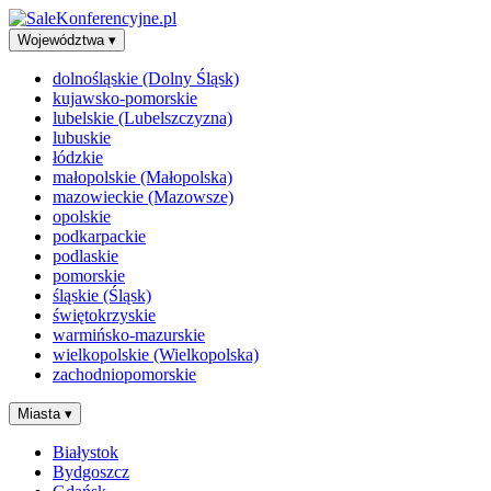
Województwa
▾
dolnośląskie (Dolny Śląsk)
kujawsko-pomorskie
lubelskie (Lubelszczyzna)
lubuskie
łódzkie
małopolskie (Małopolska)
mazowieckie (Mazowsze)
opolskie
podkarpackie
podlaskie
pomorskie
śląskie (Śląsk)
świętokrzyskie
warmińsko-mazurskie
wielkopolskie (Wielkopolska)
zachodniopomorskie
Miasta
▾
Białystok
Bydgoszcz