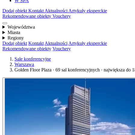
W SPA
Dodaj obiekt
Kontakt
Aktualności
Artykuły eksperckie
Rekomendowane obiekty
Vouchery
Województwa
Miasta
Regiony
Dodaj obiekt
Kontakt
Aktualności
Artykuły eksperckie
Rekomendowane obiekty
Vouchery
Sale konferencyjne
Warszawa
Golden Floor Plaza · 69 sal konferencyjnych · największa do 