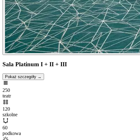
Sala Platinum I + II + III
Pokaż szczegóły →
250
teatr
120
szkolne
60
podkowa