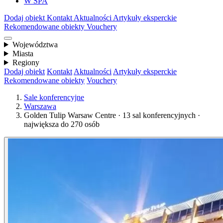
W SPA
Dodaj obiekt
Kontakt
Aktualności
Artykuły eksperckie
Rekomendowane obiekty
Vouchery
Województwa
Miasta
Regiony
Dodaj obiekt
Kontakt
Aktualności
Artykuły eksperckie
Rekomendowane obiekty
Vouchery
Sale konferencyjne
Warszawa
Golden Tulip Warsaw Centre · 13 sal konferencyjnych ·
największa do 270 osób