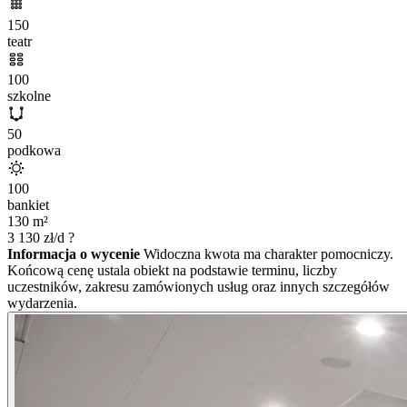
150
teatr
100
szkolne
50
podkowa
100
bankiet
130
m²
3 130
zł/d
?
Informacja o wycenie
Widoczna kwota ma charakter pomocniczy.
Końcową cenę ustala obiekt na podstawie terminu, liczby
uczestników, zakresu zamówionych usług oraz innych szczegółów
wydarzenia.