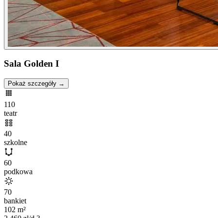
Sala Golden I
Pokaż szczegóły →
110
teatr
40
szkolne
60
podkowa
70
bankiet
102
m²