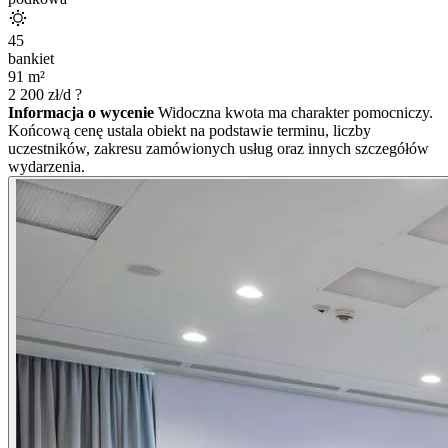
45
bankiet
91
m²
2 200
zł/d
?
Informacja o wycenie
Widoczna kwota ma charakter pomocniczy.
Końcową cenę ustala obiekt na podstawie terminu, liczby
uczestników, zakresu zamówionych usług oraz innych szczegółów
wydarzenia.