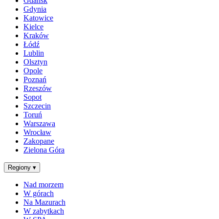
Gdańsk
Gdynia
Katowice
Kielce
Kraków
Łódź
Lublin
Olsztyn
Opole
Poznań
Rzeszów
Sopot
Szczecin
Toruń
Warszawa
Wrocław
Zakopane
Zielona Góra
Regiony
▾
Nad morzem
W górach
Na Mazurach
W zabytkach