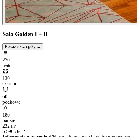
Sala Golden I + II
Pokaż szczegóły →
270
teatr
130
szkolne
60
podkowa
180
bankiet
232
m²
5 590
zł/d
?
Informacja o wycenie
Widoczna kwota ma charakter pomocniczy.