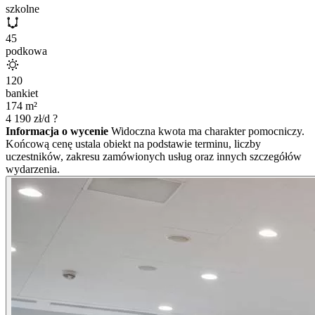
szkolne
45
podkowa
120
bankiet
174
m²
4 190
zł/d
?
Informacja o wycenie
Widoczna kwota ma charakter pomocniczy.
Końcową cenę ustala obiekt na podstawie terminu, liczby
uczestników, zakresu zamówionych usług oraz innych szczegółów
wydarzenia.