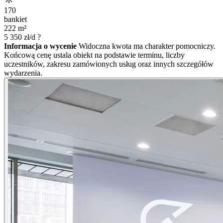
170
bankiet
222
m²
5 350
zł/d
?
Informacja o wycenie
Widoczna kwota ma charakter pomocniczy.
Końcową cenę ustala obiekt na podstawie terminu, liczby
uczestników, zakresu zamówionych usług oraz innych szczegółów
wydarzenia.