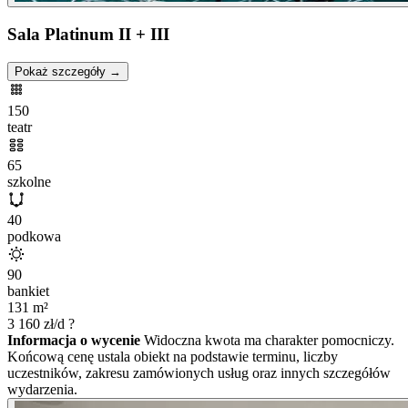
Sala Platinum II + III
Pokaż szczegóły →
150
teatr
65
szkolne
40
podkowa
90
bankiet
131
m²
3 160
zł/d
?
Informacja o wycenie
Widoczna kwota ma charakter pomocniczy.
Końcową cenę ustala obiekt na podstawie terminu, liczby
uczestników, zakresu zamówionych usług oraz innych szczegółów
wydarzenia.