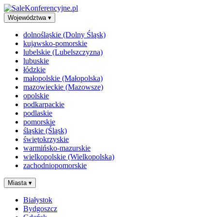
Województwa
▾
dolnośląskie (Dolny Śląsk)
kujawsko-pomorskie
lubelskie (Lubelszczyzna)
lubuskie
łódzkie
małopolskie (Małopolska)
mazowieckie (Mazowsze)
opolskie
podkarpackie
podlaskie
pomorskie
śląskie (Śląsk)
świętokrzyskie
warmińsko-mazurskie
wielkopolskie (Wielkopolska)
zachodniopomorskie
Miasta
▾
Białystok
Bydgoszcz