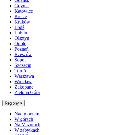
Gdańsk
Gdynia
Katowice
Kielce
Kraków
Łódź
Lublin
Olsztyn
Opole
Poznań
Rzeszów
Sopot
Szczecin
Toruń
Warszawa
Wrocław
Zakopane
Zielona Góra
Regiony
▾
Nad morzem
W górach
Na Mazurach
W zabytkach