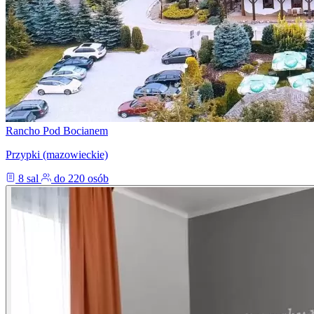
Rancho Pod Bocianem
Przypki (mazowieckie)
8 sal
do 220 osób