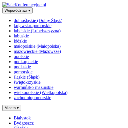
Województwa
▾
dolnośląskie (Dolny Śląsk)
kujawsko-pomorskie
lubelskie (Lubelszczyzna)
lubuskie
łódzkie
małopolskie (Małopolska)
mazowieckie (Mazowsze)
opolskie
podkarpackie
podlaskie
pomorskie
śląskie (Śląsk)
świętokrzyskie
warmińsko-mazurskie
wielkopolskie (Wielkopolska)
zachodniopomorskie
Miasta
▾
Białystok
Bydgoszcz