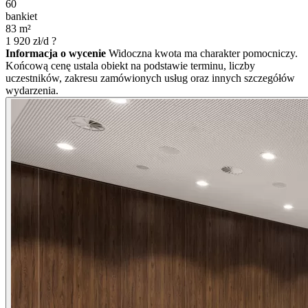
60
bankiet
83
m²
1 920
zł/d
?
Informacja o wycenie
Widoczna kwota ma charakter pomocniczy.
Końcową cenę ustala obiekt na podstawie terminu, liczby
uczestników, zakresu zamówionych usług oraz innych szczegółów
wydarzenia.