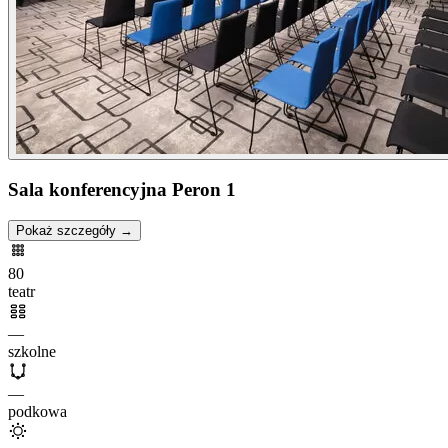
Sala konferencyjna Peron 1
Pokaż szczegóły →
80
teatr
—
szkolne
—
podkowa