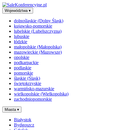
Województwa
▾
dolnośląskie (Dolny Śląsk)
kujawsko-pomorskie
lubelskie (Lubelszczyzna)
lubuskie
łódzkie
małopolskie (Małopolska)
mazowieckie (Mazowsze)
opolskie
podkarpackie
podlaskie
pomorskie
śląskie (Śląsk)
świętokrzyskie
warmińsko-mazurskie
wielkopolskie (Wielkopolska)
zachodniopomorskie
Miasta
▾
Białystok
Bydgoszcz