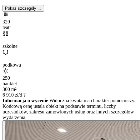
Pokaż szczegóły →
329
teatr
—
szkolne
—
podkowa
250
bankiet
300
m²
6 910
zł/d
?
Informacja o wycenie
Widoczna kwota ma charakter pomocniczy.
Końcową cenę ustala obiekt na podstawie terminu, liczby
uczestników, zakresu zamówionych usług oraz innych szczegółów
wydarzenia.