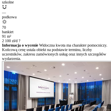
szkolne
—
podkowa
70
bankiet
91
m²
2 100
zł/d
?
Informacja o wycenie
Widoczna kwota ma charakter pomocniczy.
Końcową cenę ustala obiekt na podstawie terminu, liczby
uczestników, zakresu zamówionych usług oraz innych szczegółów
wydarzenia.