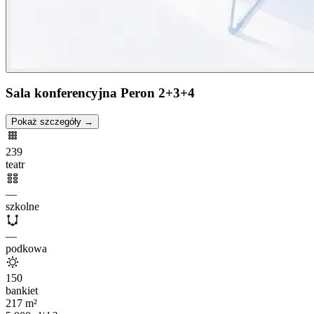
Sala konferencyjna Peron 2+3+4
Pokaż szczegóły →
239
teatr
—
szkolne
—
podkowa
150
bankiet
217
m²