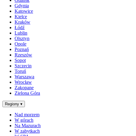
Gdańsk
Gdynia
Katowice
Kielce
Kraków
Łódź
Lublin
Olsztyn
Opole
Poznań
Rzeszów
Sopot
Szczecin
Toruń
Warszawa
Wrocław
Zakopane
Zielona Góra
Regiony
▾
Nad morzem
W górach
Na Mazurach
W zabytkach