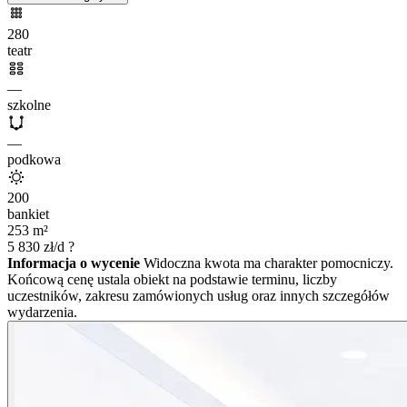
280
teatr
—
szkolne
—
podkowa
200
bankiet
253
m²
5 830
zł/d
?
Informacja o wycenie
Widoczna kwota ma charakter pomocniczy.
Końcową cenę ustala obiekt na podstawie terminu, liczby
uczestników, zakresu zamówionych usług oraz innych szczegółów
wydarzenia.