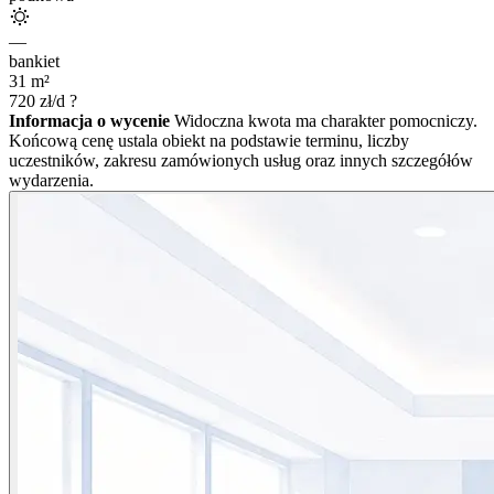
—
bankiet
31
m²
720
zł/d
?
Informacja o wycenie
Widoczna kwota ma charakter pomocniczy.
Końcową cenę ustala obiekt na podstawie terminu, liczby
uczestników, zakresu zamówionych usług oraz innych szczegółów
wydarzenia.