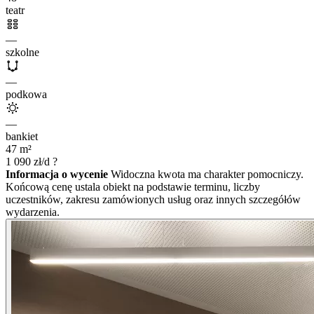
teatr
—
szkolne
—
podkowa
—
bankiet
47
m²
1 090
zł/d
?
Informacja o wycenie
Widoczna kwota ma charakter pomocniczy.
Końcową cenę ustala obiekt na podstawie terminu, liczby
uczestników, zakresu zamówionych usług oraz innych szczegółów
wydarzenia.