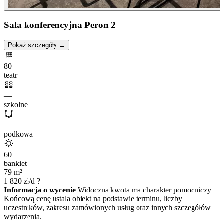
Sala konferencyjna Peron 2
Pokaż szczegóły →
80
teatr
—
szkolne
—
podkowa
60
bankiet
79
m²
1 820
zł/d
?
Informacja o wycenie
Widoczna kwota ma charakter pomocniczy.
Końcową cenę ustala obiekt na podstawie terminu, liczby
uczestników, zakresu zamówionych usług oraz innych szczegółów
wydarzenia.