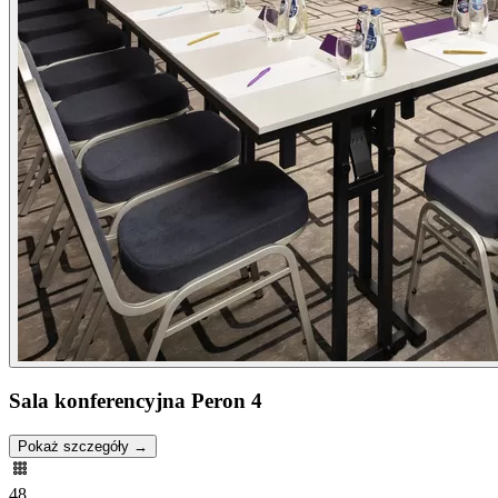
Sala konferencyjna Peron 4
Pokaż szczegóły →
48