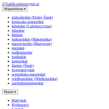
Województwa
▾
dolnośląskie (Dolny Śląsk)
kujawsko-pomorskie
lubelskie (Lubelszczyzna)
lubuskie
łódzkie
małopolskie (Małopolska)
mazowieckie (Mazowsze)
opolskie
podkarpackie
podlaskie
pomorskie
śląskie (Śląsk)
świętokrzyskie
warmińsko-mazurskie
wielkopolskie (Wielkopolska)
zachodniopomorskie
Miasta
▾
Białystok
Bydgoszcz