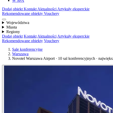
W SPA
Dodaj obiekt
Kontakt
Aktualności
Artykuły eksperckie
Rekomendowane obiekty
Vouchery
Województwa
Miasta
Regiony
Dodaj obiekt
Kontakt
Aktualności
Artykuły eksperckie
Rekomendowane obiekty
Vouchery
Sale konferencyjne
Warszawa
Novotel Warszawa Airport · 10 sal konferencyjnych · najwięk