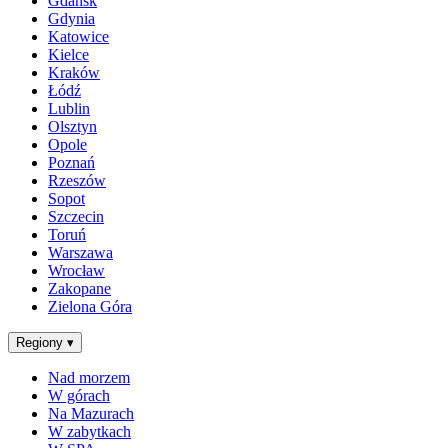
Gdańsk
Gdynia
Katowice
Kielce
Kraków
Łódź
Lublin
Olsztyn
Opole
Poznań
Rzeszów
Sopot
Szczecin
Toruń
Warszawa
Wrocław
Zakopane
Zielona Góra
Regiony
▾
Nad morzem
W górach
Na Mazurach
W zabytkach